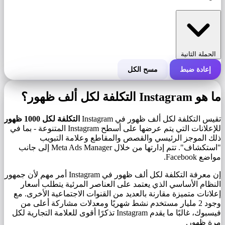
الحملة الثانية
إعادة ضبط
مسح الكل
التكلفة الإجمالية للحملة
ما هو Instagram التكلفة لكل ألف ظهور؟
التكلفة لكل 1000 ظهور (CPM)
i
تقيس التكلفة لكل ألف ظهور في Instagram
التكلفة لكل 1000 ظهور
للإعلانات التي يتم عرضها على أسطح Instagram المتنوعة - بما في
ذلك الموجز الرئيسي والقصص والمقاطع وعلامة التبويب
عدد مرات الظهور
"استكشاف". تتم إدارتها من خلال Meta Ads Manager إلى جانب
مواضع Facebook.
إن معرفة التكلفة لكل ألف ظهور في Instagram أمر مهم لأن جمهور
النظام الأساسي الذي يعتمد على العناصر المرئية يتطلب أسعار
إعلانات متميزة مقارنة بالعديد من القنوات الاجتماعية الأخرى. مع
وجود 2 مليار مستخدم نشط شهريًا ومعدلات مشاركة أعلى من
فيسبوك، غالبًا ما يقدم Instagram تذكرًا أقوى للعلامة التجارية لكل
مرة ظهور.