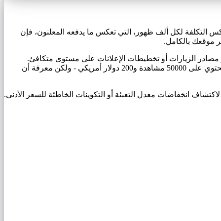
ة أو ظهور للصفحة يتم تقديمها. على عكس التكلفة لكل ألف ظهور، التي تعكس ما يدفعه المعلنون، ​​فإن
بر موقعك بالكامل.
أو مصادر الزيارات أو تخطيطات الإعلانات على مستوى متكافئ.
منشور المدونة الذي يحتوي على 5000 مشاهدة وإيرادات بقيمة 20 دولارًا أمريكيًا له نفس العائد لكل ألف ظهور مثل الصفحة المقصودة التي تحتوي على 50000 مشاهدة و200 دولار أمريكي - ولكن معرفة أن
ة المتخصصة قبل إطلاق قطاعات جديدة. تقوم فرق Ad-ops بتتبع اتجاهات RPM أسبوعًا تلو الآخر لاكتشاف انخفاضات معدل التعبئة أو التكوينات الخاطئة للسعر الأدنى.