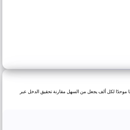
 إجمالي إيرادات إعلانك على عدد مشاهدات الصفحة، ثم ضربه في 1000. يمنحك هذا مقياسًا موحدًا لكل ألف يجعل من السهل مقارنة تحقيق الدخل عبر