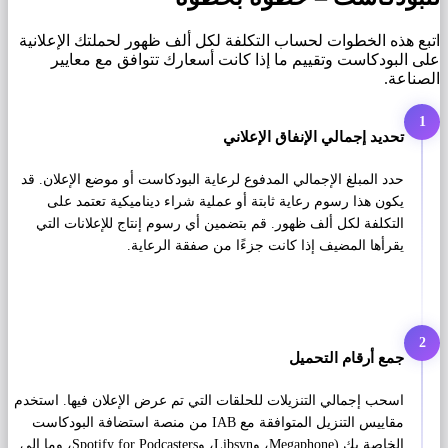
اتبع هذه الخطوات لحساب التكلفة لكل ألف ظهور لحملتك الإعلانية
على البودكاست وتقييم ما إذا كانت أسعارك تتوافق مع معايير
الصناعة.
1
تحديد إجمالي الإنفاق الإعلاني
حدد المبلغ الإجمالي المدفوع لرعاية البودكاست أو موضع الإعلان. قد
يكون هذا رسوم رعاية ثابتة أو عملية شراء ديناميكية تعتمد على
التكلفة لكل ألف ظهور. قم بتضمين أي رسوم إنتاج للإعلانات التي
يقرأها المضيف إذا كانت جزءًا من صفقة الرعاية.
2
جمع أرقام التحميل
اسحب إجمالي التنزيلات للحلقات التي تم عرض الإعلان فيها. استخدم
مقاييس التنزيل المتوافقة مع IAB من منصة استضافة البودكاست
الخاصة بك (Megaphone، وLibsyn، وSpotify for Podcasters، وما إلى