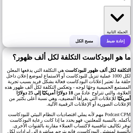
الحملة الثانية
إعادة ضبط
مسح الكل
التكلفة الإجمالية للحملة
ما هو البودكاست التكلفة لكل ألف ظهور؟
التكلفة لكل 1000 ظهور (CPM)
i
التكلفة لكل ألف ظهور للبودكاست
هي التكلفة التي يدفعها المعلن
لكل 1000 عملية تنزيل للبودكاست أو الاستماع لموضع إعلان داخل
حلقة ما. تعتبر إعلانات البودكاست فعالة بشكل فريد بسبب تجربة
عدد مرات الظهور
المستمع الحميمية وجهًا لوجه - وتعكس التكلفة لكل ألف ظهور هذه
العلاوة، والتي تتراوح عادةً من
18 دولارًا أمريكيًا إلى 25 دولارًا
أمريكيًا
للإعلانات التي يقرأها المضيف، وهي نسبة أعلى بكثير من
الإعلانات الصورية أو الإعلانات الرقمية الآلية.
Podcast CPM مهم لأنه يملي اقتصاديات النظام البيئي للبودكاست
بأكمله. بالنسبة للمعلنين، فهو يحدد ما إذا كانت رعاية البودكاست
توفر تكاليف تنافسية لاكتساب العملاء مقارنة بالقنوات الأخرى.
بالنسبة لمنشئي البودكاست، فإنه يترجم مباشرة إلى إيرادات لكل