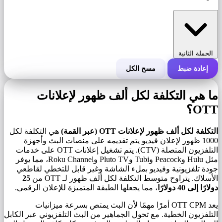
الحملة الثانية
إعادة ضبط
مسح الكل
التكلفة الإجمالية للحملة
ما هي التكلفة لكل ألف ظهور لإعلانات
التكلفة لكل 1000 ظهور (CPM)
OTT؟
i
التكلفة لكل ألف ظهور لإعلانات OTT (عبر القمة)
هي التكلفة لكل
عدد مرات الظهور
1000 ظهور لإعلان فيديو يتم تقديمه على منصات البث وأجهزة
التلفزيون المتصلة (CTV). يتم تشغيل إعلانات OTT على خدمات
مثل Hulu وPeacock وTubi وPluto TV وRoku Channel، مما يوفر
جودة تلفزيونية وفيديو بملء الشاشة وغير قابل للتخطي لقاطعي
الأسلاك. يتراوح متوسط ​​التكلفة لكل ألف ظهور لـ OTT من
25
دولارًا إلى 40 دولارًا
، مما يجعلها الطبقة المتميزة للإعلان الرقمي.
يعد OTT CPM أمرًا مهمًا لأن البث يمتص بسرعة ميزانيات
التلفزيون الخطية. مع تحول الجماهير من البث التلفزيوني عبر الكابل