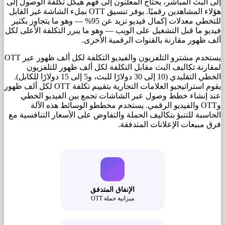
إلى البث المباشر، يحتاج المعلنون إلى فهم هيكل تكلفة الوصول إلى
هؤلاء المشاهدين رقميًا. يوفر تنسيق OTT بملء الشاشة غير القابل
للتخطي معدلات إكمال فيديو تزيد عن 95% — وهو ما يتجاوز بكثير
فيديو ما قبل التشغيل على الويب — وهو ما يبرر التكلفة الأعلى لكل
ألف ظهور مقارنة بالقنوات الرقمية الأخرى.
يستخدم مشترو التلفزيون والفيديو التكلفة لكل ألف ظهور عبر OTT
لمقارنة تكاليف البث مقابل التكلفة لكل ألف ظهور للتلفزيون
الخطي التقليدي (10 إلى 30 دولارًا للبث، و5 إلى 15 دولارًا للكابل).
يقوم استراتيجيو العلامات التجارية بتقييم تكلفة OTT لكل ألف ظهور
عند إنشاء خطط وصول عبر الشاشات تجمع بين الفيديو الخطي
وOTT والفيديو الرقمي. يستخدم مخططو الوسائط هذه الآلة
الحاسبة للتنبؤ بتكاليف الحملة والتفاوض على الأسعار التنافسية مع
فرق مبيعات الإعلانات المتدفقة.
الإنفاق المتدفق
ميزانية حملة OTT