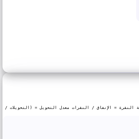
 ظهور = (الإنفاق / مرات الظهور) × 1000 نسبة النقر إلى الظهور = (النقرات / مرات الظهور) × 100 تكلفة النقرة = الإنفاق / النقرات معدل التحويل = (التحويلات /