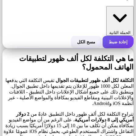
الحملة الثانية
إعادة ضبط
مسح الكل
التكلفة الإجمالية للحملة
ما هي التكلفة لكل ألف ظهور لتطبيقات
التكلفة لكل 1000 ظهور (CPM)
الهاتف المحمول؟
i
التكلفة لكل ألف ظهور لتطبيقات الجوال
تقيس التكلفة التي يدفعها
عدد مرات الظهور
المعلن لكل 1000 ظهور للإعلان يتم تقديمها داخل تطبيق الجوال.
وينطبق ذلك على جميع أشكال الإعلانات داخل التطبيق - اللافتات
والإعلانات البينية ومقاطع الفيديو بمكافأة والمواضع الأصلية - عبر
أنظمة iOS وAndroid.
تتراوح التكلفة لكل ألف ظهور داخل التطبيق عادةً من
2 دولار
أمريكي إلى 8 دولارات أمريكية
، على الرغم من أن مواضع الفيديو
بمكافأة يمكن أن تكلف ما بين 10 إلى 15 دولارًا أمريكيًا بسبب زيادة
التفاعل واشتراك المستخدم الطوعي. يحمل نظام iOS عمومًا علاوة