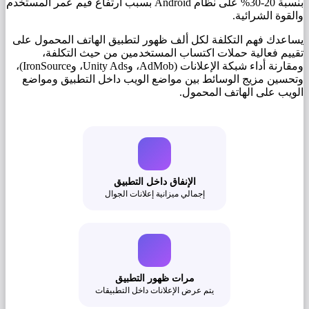
بنسبة 20-30% على نظام Android بسبب ارتفاع قيم عمر المستخدم
والقوة الشرائية.
يساعدك فهم التكلفة لكل ألف ظهور لتطبيق الهاتف المحمول على
تقييم فعالية حملات اكتساب المستخدمين من حيث التكلفة،
ومقارنة أداء شبكة الإعلانات (AdMob، وUnity Ads، وIronSource)،
وتحسين مزيج الوسائط بين مواضع الويب داخل التطبيق ومواضع
الويب على الهاتف المحمول.
الإنفاق داخل التطبيق
إجمالي ميزانية إعلانات الجوال
مرات ظهور التطبيق
يتم عرض الإعلانات داخل التطبيقات