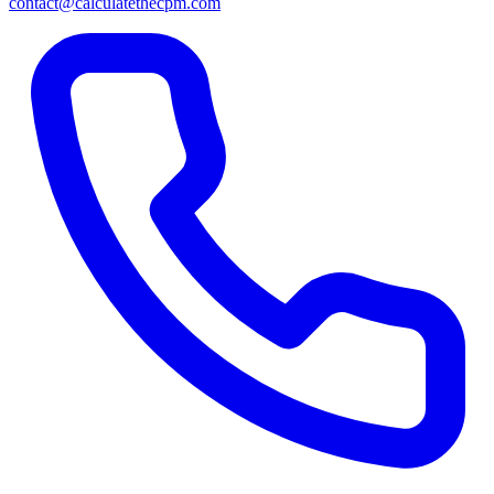
contact@calculatethecpm.com