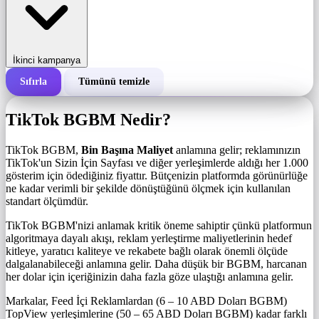
İkinci kampanya
Sıfırla
Tümünü temizle
Bir kampanyanın toplam maliyeti
TikTok BGBM Nedir?
1.000 gösterim başına maliyet (BGBM)
i
TikTok BGBM,
Bin Başına Maliyet
anlamına gelir; reklamınızın
TikTok'un Sizin İçin Sayfası ve diğer yerleşimlerde aldığı her 1.000
gösterim için ödediğiniz fiyattır. Bütçenizin platformda görünürlüğe
Gösterim sayısı
ne kadar verimli bir şekilde dönüştüğünü ölçmek için kullanılan
standart ölçümdür.
TikTok BGBM'nizi anlamak kritik öneme sahiptir çünkü platformun
algoritmaya dayalı akışı, reklam yerleştirme maliyetlerinin hedef
kitleye, yaratıcı kaliteye ve rekabete bağlı olarak önemli ölçüde
dalgalanabileceği anlamına gelir. Daha düşük bir BGBM, harcanan
her dolar için içeriğinizin daha fazla göze ulaştığı anlamına gelir.
Markalar, Feed İçi Reklamlardan (6 – 10 ABD Doları BGBM)
TopView yerleşimlerine (50 – 65 ABD Doları BGBM) kadar farklı