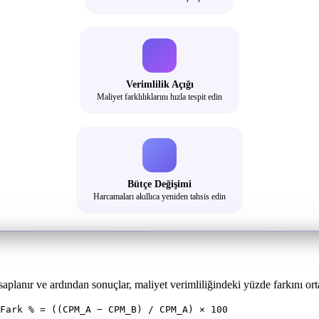
Verimlilik Açığı
Maliyet farklılıklarını hızla tespit edin
Bütçe Değişimi
Harcamaları akıllıca yeniden tahsis edin
lanır ve ardından sonuçlar, maliyet verimliliğindeki yüzde farkını orta
Fark % = ((CPM_A − CPM_B) / CPM_A) × 100