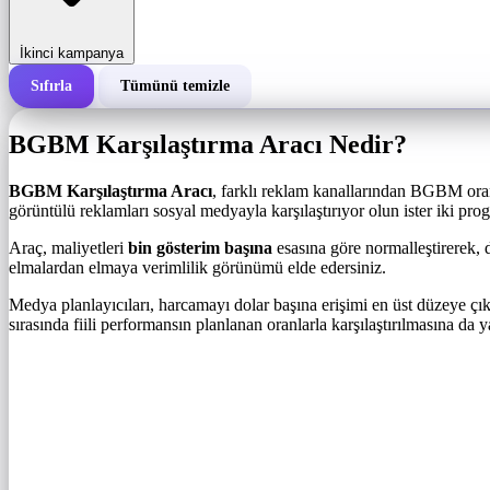
İkinci kampanya
Sıfırla
Tümünü temizle
Bir kampanyanın toplam maliyeti
BGBM Karşılaştırma Aracı Nedir?
1.000 gösterim başına maliyet (BGBM)
i
BGBM Karşılaştırma Aracı
, farklı reklam kanallarından BGBM oranl
görüntülü reklamları sosyal medyayla karşılaştırıyor olun ister iki prog
Gösterim sayısı
Araç, maliyetleri
bin gösterim başına
esasına göre normalleştirerek, 
elmalardan elmaya verimlilik görünümü elde edersiniz.
Medya planlayıcıları, harcamayı dolar başına erişimi en üst düzeye çı
sırasında fiili performansın planlanan oranlarla karşılaştırılmasına da y