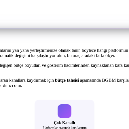
arını yan yana yerleştirmenize olanak tanır, böylece hangi platformun 
ramatik değişimi karşılaştırıyor olun, bu araç aradaki farkı ölçer.
değişen bütçe boyutları ve gösterim hacimlerinden kaynaklanan kafa karı
karan kanallara kaydırmak için
bütçe tahsisi
aşamasında BGBM karşılaştı
ardımcı olur.
Çok Kanallı
Platformlar arasında karşılaştırın