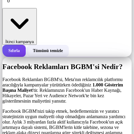
İkinci kampanya
Sıfırla
Tümünü temizle
Bir kampanyanın toplam maliyeti
Facebook Reklamları BGBM'si Nedir?
1.000 gösterim başına maliyet (BGBM)
i
Facebook Reklamları BGBM'si, Meta'nın reklamcılık platformu
aracılığıyla kampanyalar yürütürken ödediğiniz
1.000 Gösterim
Başına Maliyet
'tir. Reklamınızın Facebook'un Haber Kaynağı,
Gösterim sayısı
Hikayeler, Pazar Yeri ve Audience Network'te bin kez
gösterilmesinin maliyetini yansıtır.
Facebook BGBM'nizi takip etmek, hedeflemenizin ve yaratıcı
stratejinizin uygun maliyetli olup olmadığını anlamanıza yardımcı
olur. Aylık 3 milyardan fazla aktif kullanıcıyla Facebook'un açık
artırmaya dayalı sistemi, BGBM'lerin kitle talebine, sezona ve
reklam alaka düzeyi puanlarına göre sürekli değişmesi anlamına