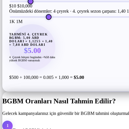
$10
$10,000
Önümüzdeki dönemler: 4 çeyrek · 4. çeyrek sezon çarpanı: 1,40
1
1K
1M
TAHMINI 4. ÇEYREK
BGBM: 5,00 ABD
DOLARI × 1,1255 × 1,40
= 7,88 ABD DOLARI
$5.00
4. Çeyrek bütçesi bugünden ~%58 daha
yüksek BGBM varsaymalı
$500 ÷ 100,000 = 0.005 × 1,000 =
$5.00
BGBM Oranları Nasıl Tahmin Edilir?
Gelecek kampanyalarınız için güvenilir bir BGBM tahmini oluşturmak 
1