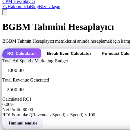
CPM Hesaplayıcı
Ev
Hakkımızda
Blog
Bize Ulaşın
BGBM Tahmini Hesaplayıcı
BGBM Tahmin Hesaplayıcı metriklerini anında hesaplamak için kampanya 
ROI Calculator
Break-Even Calculator
Forecast Calc
Total Ad Spend / Marketing Budget
Total Revenue Generated
Calculated ROI
0.00%
Net Profit: $0.00
ROI Formula: ((Revenue - Spend) ÷ Spend) × 100
Tümünü temizle