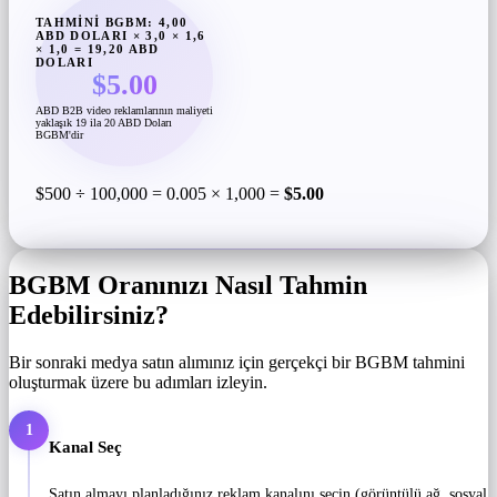
TAHMINI BGBM: 4,00
ABD DOLARI × 3,0 × 1,6
× 1,0 = 19,20 ABD
DOLARI
$5.00
ABD B2B video reklamlarının maliyeti
yaklaşık 19 ila 20 ABD Doları
BGBM'dir
$500 ÷ 100,000 = 0.005 × 1,000 =
$5.00
BGBM Oranınızı Nasıl Tahmin
Edebilirsiniz?
Bir sonraki medya satın alımınız için gerçekçi bir BGBM tahmini
oluşturmak üzere bu adımları izleyin.
1
Kanal Seç
Satın almayı planladığınız reklam kanalını seçin (görüntülü ağ, sosyal