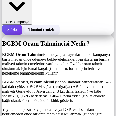
İkinci kampanya
Sıfırla
Tümünü temizle
Bir kampanyanın toplam maliyeti
BGBM Oranı Tahmincisi Nedir?
1.000 gösterim başına maliyet (BGBM)
i
BGBM Oranı Tahmincisi
, medya planlayıcılarının bir kampanya
başlatmadan önce ödemeyi bekleyebilecekleri bin gösterim başına
maliyeti tahmin etmelerine yardımcı olur. Özel bir oran tahmini
Gösterim sayısı
oluşturmak için kanal karşılaştırmalarını, format primlerini ve
hedefleme parametrelerini kullanır.
BGBM oranları,
reklam biçimi
(video, standart banner'lardan 3–5
kat daha yüksek BGBM sağlar), coğrafya (ABD envanterinin
maliyeti Güneydoğu Asya'dan 2–3 kat daha fazladır) ve kitle
spesifikliği (B2B hedefleme %40–80 prim ekler) gibi faktörlere
bağlı olarak önemli ölçüde farklılık gösterir.
Yayıncılarla pazarlık yapmadan veya DSP teklif sınırlarını
belirlemeden önce bir oran tahmincisi kullanmak, güncelliğini