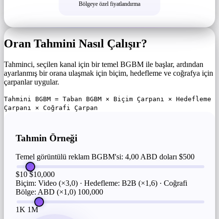
Bölgeye özel fiyatlandırma
Oran Tahmini Nasıl Çalışır?
Tahminci, seçilen kanal için bir temel BGBM ile başlar, ardından
ayarlanmış bir orana ulaşmak için biçim, hedefleme ve coğrafya için
çarpanlar uygular.
Tahmini BGBM = Taban BGBM × Biçim Çarpanı × Hedefleme
Çarpanı × Coğrafi Çarpan
Tahmin Örneği
Temel görüntülü reklam BGBM'si: 4,00 ABD doları
$500
$10
$10,000
Biçim: Video (×3,0) · Hedefleme: B2B (×1,6) · Coğrafi
Bölge: ABD (×1,0)
100,000
1K
1M