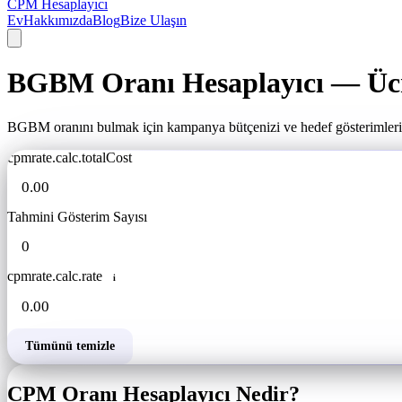
CPM Hesaplayıcı
Ev
Hakkımızda
Blog
Bize Ulaşın
BGBM Oranı Hesaplayıcı — Ücr
BGBM oranını bulmak için kampanya bütçenizi ve hedef gösterimleriniz
cpmrate.calc.totalCost
Tahmini Gösterim Sayısı
cpmrate.calc.rate
i
Tümünü temizle
CPM Oranı Hesaplayıcı Nedir?