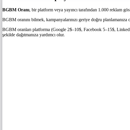
BGBM Oranı
, bir platform veya yayıncı tarafından 1.000 reklam göst
BGBM oranını bilmek, kampanyalarınızı geriye doğru planlamanıza ola
BGBM oranları platforma (Google 2$–10$, Facebook 5–15$, LinkedIn 15–
şekilde dağıtmanıza yardımcı olur.