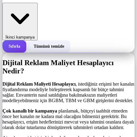
İkinci kampanya
Sıfırla
Tümünü temizle
Bir kampanyanın toplam maliyeti
Dijital Reklam Maliyet Hesaplayıcı
1.000 gösterim başına maliyet (BGBM)
Nedir?
i
Dijital Reklam Maliyeti Hesaplayıcı
, istediğiniz erişimi her kanalın
Gösterim sayısı
fiyatlandırma modeliyle birleştirerek kapsamlı bir bütçe tahmini
sağlar. Envanterin nasıl satıldığına bakılmaksızın maliyetleri
modelleyebilmeniz için BGBM, TBM ve GBM girişlerini destekler.
Çok kanallı bir kampanya
planlamak, bütçeyi taahhüt etmeden
önce her kanalın ne kadara mal olacağını bilmenizi gerektirir. Bu
hesaplayıcı, erişim hedeflerinizi mevcut veya tahmini oranlara dayalı
olarak dolar tutarlarına dönüştürerek tahminleri ortadan kaldırır.