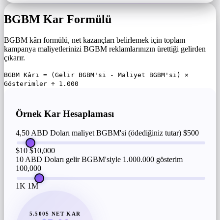
BGBM Kar Formülü
BGBM kârı formülü, net kazançları belirlemek için toplam
kampanya maliyetlerinizi BGBM reklamlarınızın ürettiği gelirden
çıkarır.
BGBM Kârı = (Gelir BGBM'si - Maliyet BGBM'si) ×
Gösterimler ÷ 1.000
Örnek Kar Hesaplaması
4,50 ABD Doları maliyet BGBM'si (ödediğiniz tutar)
$500
$10
$10,000
10 ABD Doları gelir BGBM'siyle 1.000.000 gösterim
100,000
1K
1M
5.500$ NET KAR