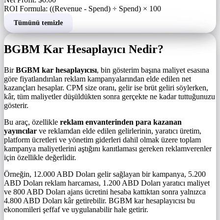
ROI Formula: ((Revenue - Spend) ÷ Spend) × 100
Tümünü temizle
BGBM Kar Hesaplayıcı Nedir?
Bir
BGBM kar hesaplayıcısı
, bin gösterim başına maliyet esasına
göre fiyatlandırılan reklam kampanyalarından elde edilen net
kazançları hesaplar. CPM size oranı, gelir ise brüt geliri söylerken,
kâr, tüm maliyetler düşüldükten sonra gerçekte ne kadar tuttuğunuzu
gösterir.
Bu araç, özellikle
reklam envanterinden para kazanan
yayıncılar
ve reklamdan elde edilen gelirlerinin, yaratıcı üretim,
platform ücretleri ve yönetim giderleri dahil olmak üzere toplam
kampanya maliyetlerini aştığını kanıtlaması gereken reklamverenler
için özellikle değerlidir.
Örneğin, 12.000 ABD Doları gelir sağlayan bir kampanya, 5.200
ABD Doları reklam harcaması, 1.200 ABD Doları yaratıcı maliyet
ve 800 ABD Doları ajans ücretini hesaba kattıktan sonra yalnızca
4.800 ABD Doları kâr getirebilir. BGBM kar hesaplayıcısı bu
ekonomileri şeffaf ve uygulanabilir hale getirir.