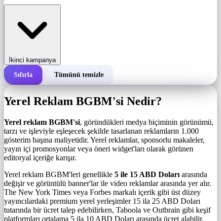
İkinci kampanya
Sıfırla
Tümünü temizle
Bir kampanyanın toplam maliyeti
Yerel Reklam BGBM'si Nedir?
1.000 gösterim başına maliyet (BGBM)
i
Yerel reklam BGBM'si
, göründükleri medya biçiminin görünümü,
tarzı ve işleviyle eşleşecek şekilde tasarlanan reklamların 1.000
gösterim başına maliyetidir. Yerel reklamlar, sponsorlu makaleler,
Gösterim sayısı
yayın içi promosyonlar veya öneri widget'ları olarak görünen
editoryal içeriğe karışır.
Yerel reklam BGBM'leri genellikle
5 ile 15 ABD Doları
arasında
değişir ve görüntülü banner'lar ile video reklamlar arasında yer alır.
The New York Times veya Forbes markalı içerik gibi üst düzey
yayıncılardaki premium yerel yerleşimler 15 ila 25 ABD Doları
tutarında bir ücret talep edebilirken, Taboola ve Outbrain gibi keşif
platformları ortalama 5 ila 10 ABD Doları arasında ücret alabilir.