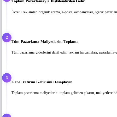
Toplam Pazarlamayla İlişkilendirilen Gelir
Ücretli reklamlar, organik arama, e-posta kampanyaları, içerik pazarlam
2
Tüm Pazarlama Maliyetlerini Toplama
Tüm pazarlama giderlerini dahil edin: reklam harcamaları, pazarlamaya ta
3
Genel Yatırım Getirisini Hesaplayın
Toplam pazarlama maliyetlerini toplam gelirden çıkarın, maliyetlere bö