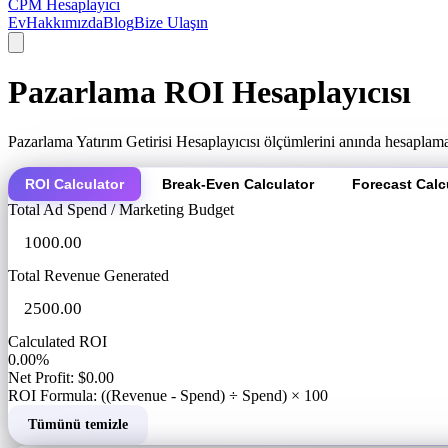
CPM Hesaplayıcı
Ev
Hakkımızda
Blog
Bize Ulaşın
Pazarlama ROI Hesaplayıcısı
Pazarlama Yatırım Getirisi Hesaplayıcısı ölçümlerini anında hesaplamak 
ROI Calculator
Break-Even Calculator
Forecast Calc
Total Ad Spend / Marketing Budget
Total Revenue Generated
Calculated ROI
0.00%
Net Profit: $0.00
ROI Formula: ((Revenue - Spend) ÷ Spend) × 100
Tümünü temizle