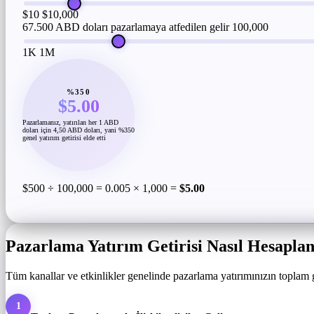
$10
$10,000
67.500 ABD doları pazarlamaya atfedilen gelir
100,000
1K
1M
%350
$5.00
Pazarlamanız, yatırılan her 1 ABD
doları için 4,50 ABD doları, yani %350
genel yatırım getirisi elde etti
$500 ÷ 100,000 = 0.005 × 1,000 =
$5.00
Pazarlama Yatırım Getirisi Nasıl Hesaplan
Tüm kanallar ve etkinlikler genelinde pazarlama yatırımınızın toplam g
1