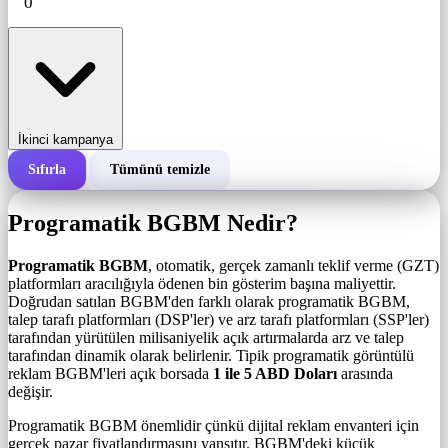
İkinci kampanya
Sıfırla
Tümünü temizle
Bir kampanyanın toplam maliyeti
Programatik BGBM Nedir?
1.000 gösterim başına maliyet (BGBM)
i
Programatik BGBM
, otomatik, gerçek zamanlı teklif verme (GZT)
platformları aracılığıyla ödenen bin gösterim başına maliyettir.
Doğrudan satılan BGBM'den farklı olarak programatik BGBM,
Gösterim sayısı
talep tarafı platformları (DSP'ler) ve arz tarafı platformları (SSP'ler)
tarafından yürütülen milisaniyelik açık artırmalarda arz ve talep
tarafından dinamik olarak belirlenir. Tipik programatik görüntülü
reklam BGBM'leri açık borsada
1 ile 5 ABD Doları
arasında
değişir.
Programatik BGBM önemlidir çünkü dijital reklam envanteri için
gerçek pazar fiyatlandırmasını yansıtır. BGBM'deki küçük