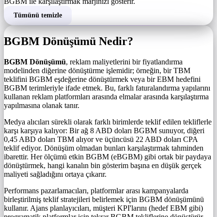
BGBM ile karşılaştırmak marjınızı gösterir.
Tümünü temizle
BGBM Dönüşümü Nedir?
BGBM Dönüşümü
, reklam maliyetlerini bir fiyatlandırma
modelinden diğerine dönüştürme işlemidir; örneğin, bir TBM
teklifini BGBM eşdeğerine dönüştürmek veya bir EBM hedefini
BGBM terimleriyle ifade etmek. Bu, farklı faturalandırma yapılarını
kullanan reklam platformları arasında elmalar arasında karşılaştırma
yapılmasına olanak tanır.
Medya alıcıları sürekli olarak farklı birimlerde teklif edilen tekliflerle
karşı karşıya kalıyor: Bir ağ 8 ABD doları BGBM sunuyor, diğeri
0,45 ABD doları TBM alıyor ve üçüncüsü 22 ABD doları CPA
teklif ediyor. Dönüşüm olmadan bunları karşılaştırmak tahminden
ibarettir. Her ölçümü etkin BGBM (eBGBM) gibi ortak bir paydaya
dönüştürmek, hangi kanalın bin gösterim başına en düşük gerçek
maliyeti sağladığını ortaya çıkarır.
Performans pazarlamacıları, platformlar arası kampanyalarda
birleştirilmiş teklif stratejileri belirlemek için BGBM dönüşümünü
kullanır. Ajans planlayıcıları, müşteri KPI'larını (hedef EBM gibi)
programatik platformlar için tekrar BGBM tekliflerine dönüştürür.