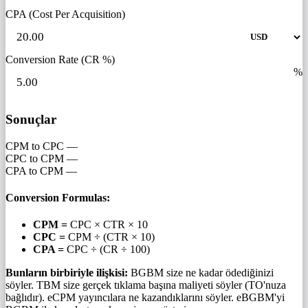
CPA (Cost Per Acquisition)
Conversion Rate (CR %)
%
Sonuçlar
CPM to CPC
—
CPC to CPM
—
CPA to CPM
—
Conversion Formulas:
CPM =
CPC × CTR × 10
CPC =
CPM ÷ (CTR × 10)
CPA =
CPC ÷ (CR ÷ 100)
Bunların birbiriyle ilişkisi:
BGBM size ne kadar ödediğinizi
söyler. TBM size gerçek tıklama başına maliyeti söyler (TO'nuza
bağlıdır). eCPM yayıncılara ne kazandıklarını söyler. eBGBM'yi