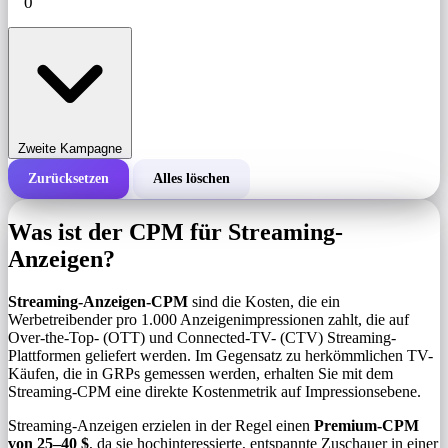
Zweite Kampagne
Zurücksetzen
Alles löschen
Gesamtkosten einer Kampagne
Was ist der CPM für Streaming-
Kosten pro 1.000 Impressionen (CPM)
Anzeigen?
i
Streaming-Anzeigen-CPM
sind die Kosten, die ein
Anzahl der Impressionen
Werbetreibender pro 1.000 Anzeigenimpressionen zahlt, die auf
Over-the-Top- (OTT) und Connected-TV- (CTV) Streaming-
Plattformen geliefert werden. Im Gegensatz zu herkömmlichen TV-
Käufen, die in GRPs gemessen werden, erhalten Sie mit dem
Streaming-CPM eine direkte Kostenmetrik auf Impressionsebene.
Streaming-Anzeigen erzielen in der Regel einen
Premium-CPM
von 25–40 $
, da sie hochinteressierte, entspannte Zuschauer in einer