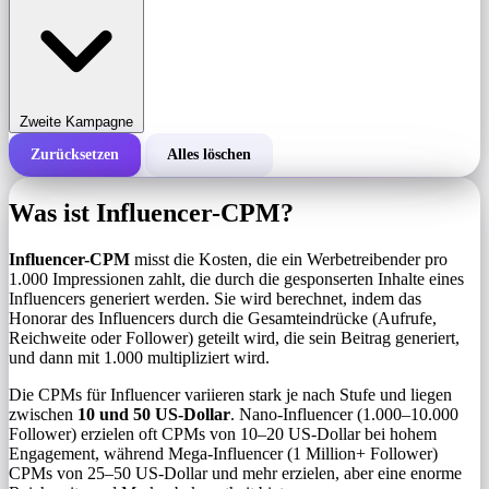
Zweite Kampagne
Zurücksetzen
Alles löschen
Gesamtkosten einer Kampagne
Was ist Influencer-CPM?
Kosten pro 1.000 Impressionen (CPM)
i
Influencer-CPM
misst die Kosten, die ein Werbetreibender pro
1.000 Impressionen zahlt, die durch die gesponserten Inhalte eines
Influencers generiert werden. Sie wird berechnet, indem das
Anzahl der Impressionen
Honorar des Influencers durch die Gesamteindrücke (Aufrufe,
Reichweite oder Follower) geteilt wird, die sein Beitrag generiert,
und dann mit 1.000 multipliziert wird.
Die CPMs für Influencer variieren stark je nach Stufe und liegen
zwischen
10 und 50 US-Dollar
. Nano-Influencer (1.000–10.000
Follower) erzielen oft CPMs von 10–20 US-Dollar bei hohem
Engagement, während Mega-Influencer (1 Million+ Follower)
CPMs von 25–50 US-Dollar und mehr erzielen, aber eine enorme