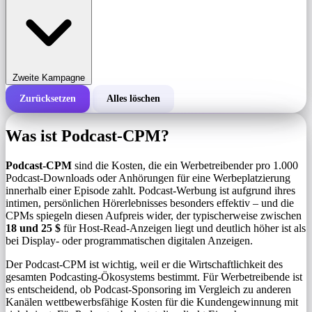
Zweite Kampagne
Zurücksetzen
Alles löschen
Gesamtkosten einer Kampagne
Was ist Podcast-CPM?
Kosten pro 1.000 Impressionen (CPM)
i
Podcast-CPM
sind die Kosten, die ein Werbetreibender pro 1.000
Podcast-Downloads oder Anhörungen für eine Werbeplatzierung
innerhalb einer Episode zahlt. Podcast-Werbung ist aufgrund ihres
Anzahl der Impressionen
intimen, persönlichen Hörerlebnisses besonders effektiv – und die
CPMs spiegeln diesen Aufpreis wider, der typischerweise zwischen
18 und 25 $
für Host-Read-Anzeigen liegt und deutlich höher ist als
bei Display- oder programmatischen digitalen Anzeigen.
Der Podcast-CPM ist wichtig, weil er die Wirtschaftlichkeit des
gesamten Podcasting-Ökosystems bestimmt. Für Werbetreibende ist
es entscheidend, ob Podcast-Sponsoring im Vergleich zu anderen
Kanälen wettbewerbsfähige Kosten für die Kundengewinnung mit