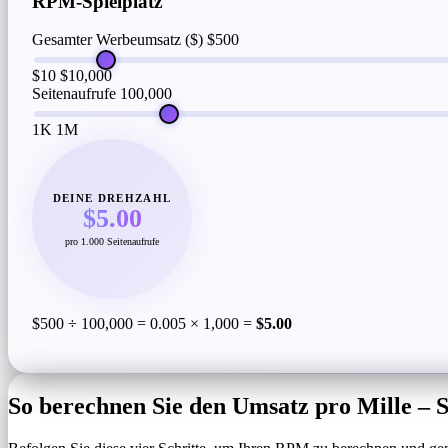
RPM-Spielplatz
Gesamter Werbeumsatz ($)
$500
$10
$10,000
Seitenaufrufe
100,000
1K
1M
DEINE DREHZAHL
$5.00
pro 1.000 Seitenaufrufe
$500 ÷ 100,000 = 0.005 × 1,000 =
$5.00
So berechnen Sie den Umsatz pro Mille – Sc