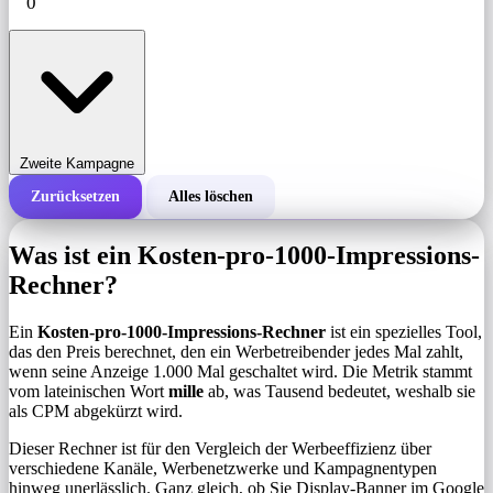
Zweite Kampagne
Zurücksetzen
Alles löschen
Gesamtkosten einer Kampagne
Was ist ein Kosten-pro-1000-Impressions-
Kosten pro 1.000 Impressionen (CPM)
Rechner?
i
Ein
Kosten-pro-1000-Impressions-Rechner
ist ein spezielles Tool,
Anzahl der Impressionen
das den Preis berechnet, den ein Werbetreibender jedes Mal zahlt,
wenn seine Anzeige 1.000 Mal geschaltet wird. Die Metrik stammt
vom lateinischen Wort
mille
ab, was Tausend bedeutet, weshalb sie
als CPM abgekürzt wird.
Dieser Rechner ist für den Vergleich der Werbeeffizienz über
verschiedene Kanäle, Werbenetzwerke und Kampagnentypen
hinweg unerlässlich. Ganz gleich, ob Sie Display-Banner im Google