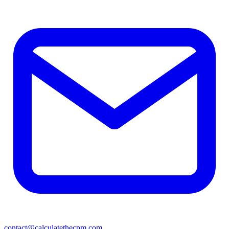
contact@calculatethecpm.com