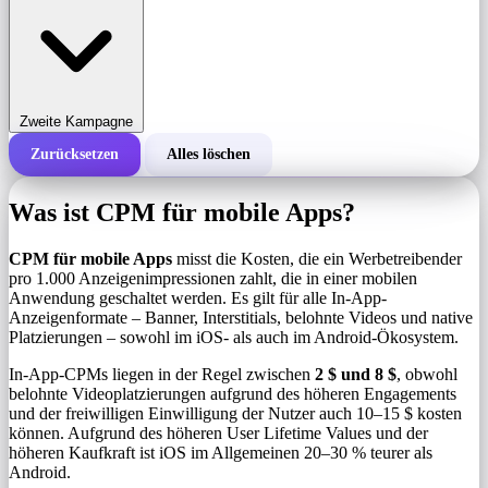
Zweite Kampagne
Zurücksetzen
Alles löschen
Gesamtkosten einer Kampagne
Was ist CPM für mobile Apps?
Kosten pro 1.000 Impressionen (CPM)
i
CPM für mobile Apps
misst die Kosten, die ein Werbetreibender
pro 1.000 Anzeigenimpressionen zahlt, die in einer mobilen
Anwendung geschaltet werden. Es gilt für alle In-App-
Anzahl der Impressionen
Anzeigenformate – Banner, Interstitials, belohnte Videos und native
Platzierungen – sowohl im iOS- als auch im Android-Ökosystem.
In-App-CPMs liegen in der Regel zwischen
2 $ und 8 $
, obwohl
belohnte Videoplatzierungen aufgrund des höheren Engagements
und der freiwilligen Einwilligung der Nutzer auch 10–15 $ kosten
können. Aufgrund des höheren User Lifetime Values ​​und der
höheren Kaufkraft ist iOS im Allgemeinen 20–30 % teurer als
Android.