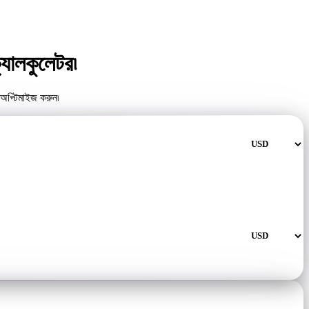
ালকুলেটর৷
অপ্টিমাইজ করুন৷