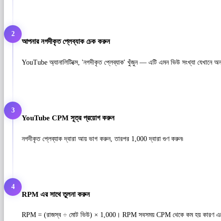
2
আপনার নগদীকৃত প্লেব্যাক চেক করুন
YouTube অ্যানালিটিক্সে, 'নগদীকৃত প্লেব্যাক' খুঁজুন — এটি এমন ভিউ সংখ্যা যেখানে অ
3
YouTube CPM সূত্র প্রয়োগ করুন
নগদীকৃত প্লেব্যাক দ্বারা আয় ভাগ করুন, তারপর 1,000 দ্বারা গুণ করুন৷
4
RPM এর সাথে তুলনা করুন
RPM = (রাজস্ব ÷ মোট ভিউ) × 1,000। RPM সবসময় CPM থেকে কম হয় কারণ এতে