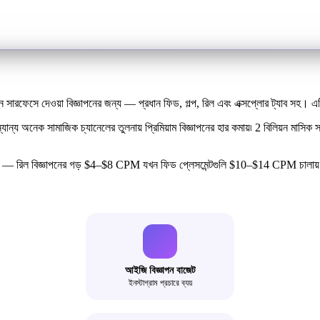
সারফেসে দেওয়া বিজ্ঞাপনের জন্য — প্রধান ফিড, গল্প, রিল এবং এক্সপ্লোর ট্যাব সহ। এটি
্যান্য অনেক সামাজিক চ্যানেলের তুলনায় প্রিমিয়াম বিজ্ঞাপনের হার কমায়৷ 2 বিলিয়ন মাস
ইজ করতে — রিল বিজ্ঞাপনের গড় $4–$8 CPM যখন ফিড প্লেসমেন্টগুলি $10–$14 CPM চালা
আইজি বিজ্ঞাপন বাজেট
ইনস্টাগ্রাম প্রচারে ব্যয়