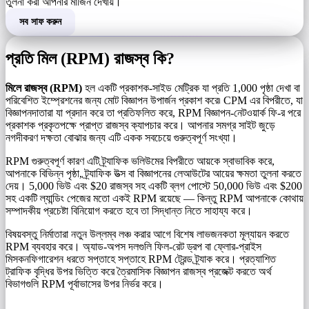
তুলনা করা আপনার মার্জিন দেখায়।
সব সাফ করুন
প্রতি মিল (RPM) রাজস্ব কি?
মিলে রাজস্ব (RPM)
হল একটি প্রকাশক-সাইড মেট্রিক যা প্রতি 1,000 পৃষ্ঠা দেখা বা
পরিবেশিত ইম্প্রেশনের জন্য মোট বিজ্ঞাপন উপার্জন প্রকাশ করে৷ CPM এর বিপরীতে, যা
বিজ্ঞাপনদাতারা যা প্রদান করে তা প্রতিফলিত করে, RPM বিজ্ঞাপন-নেটওয়ার্ক ফি-র পরে
প্রকাশক প্রকৃতপক্ষে প্রাপ্ত রাজস্ব ক্যাপচার করে। আপনার সমগ্র সাইট জুড়ে
নগদীকরণ দক্ষতা বোঝার জন্য এটি একক সবচেয়ে গুরুত্বপূর্ণ সংখ্যা।
RPM গুরুত্বপূর্ণ কারণ এটি ট্র্যাফিক ভলিউমের বিপরীতে আয়কে স্বাভাবিক করে,
আপনাকে বিভিন্ন পৃষ্ঠা, ট্র্যাফিক উত্স বা বিজ্ঞাপনের লেআউটের আয়ের ক্ষমতা তুলনা করতে
দেয়। 5,000 ভিউ এবং $20 রাজস্ব সহ একটি ব্লগ পোস্টে 50,000 ভিউ এবং $200
সহ একটি ল্যান্ডিং পেজের মতো একই RPM রয়েছে — কিন্তু RPM আপনাকে কোথায়
সম্পাদকীয় প্রচেষ্টা বিনিয়োগ করতে হবে তা সিদ্ধান্ত নিতে সাহায্য করে।
বিষয়বস্তু নির্মাতারা নতুন উল্লম্ব লঞ্চ করার আগে বিশেষ লাভজনকতা মূল্যায়ন করতে
RPM ব্যবহার করে। অ্যাড-অপস দলগুলি ফিল-রেট ড্রপ বা ফ্লোর-প্রাইস
মিসকনফিগারেশন ধরতে সপ্তাহে সপ্তাহে RPM ট্রেন্ড ট্র্যাক করে। প্রত্যাশিত
ট্রাফিক বৃদ্ধির উপর ভিত্তি করে ত্রৈমাসিক বিজ্ঞাপন রাজস্ব প্রজেক্ট করতে অর্থ
বিভাগগুলি RPM পূর্বাভাসের উপর নির্ভর করে।