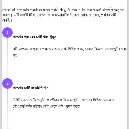
যেকোনো সম্প্রচার প্রচারের জন্য প্রতি পয়েন্টের খরচ গণনা করতে এই ধাপগুলি অনুসরণ
করুন। এটি একটি টিভি, রেডিও বা ক্রস-প্ল্যাটফর্ম কেনা হোক না কেন, প্রক্রিয়াটি
একই।
1
আপনার প্রচারের মোট খরচ খুঁজুন
এটি আপনার সম্প্রচার প্রচারের জন্য মোট মিডিয়া খরচ, সমস্ত বিজ্ঞাপন প্লেসমেন্টের খরচ
সহ।
2
আপনার মোট জিআরপি পান
GRP (গ্রস রেটিং পয়েন্ট) = পৌঁছান × ফ্রিকোয়েন্সি। আপনার মিডিয়া ক্রেতা বা
নেটওয়ার্ক দর্শক পরিমাপ ডেটা থেকে এটি প্রদান করবে।