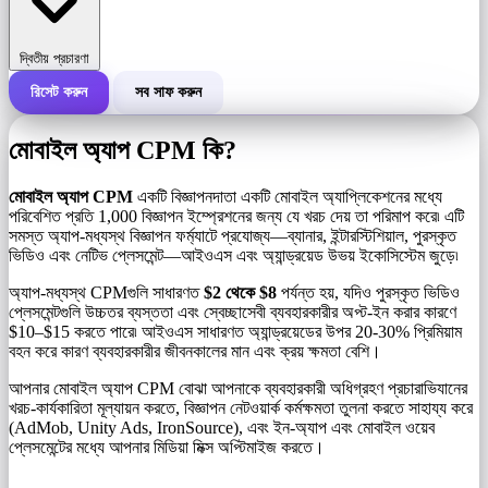
দ্বিতীয় প্রচারণা
রিসেট করুন
সব সাফ করুন
একটি প্রচারণার মোট খরচ
মোবাইল অ্যাপ CPM কি?
প্রতি 1,000 ইম্প্রেশনের খরচ (CPM)
i
মোবাইল অ্যাপ CPM
একটি বিজ্ঞাপনদাতা একটি মোবাইল অ্যাপ্লিকেশনের মধ্যে
পরিবেশিত প্রতি 1,000 বিজ্ঞাপন ইম্প্রেশনের জন্য যে খরচ দেয় তা পরিমাপ করে৷ এটি
সমস্ত অ্যাপ-মধ্যস্থ বিজ্ঞাপন ফর্ম্যাটে প্রযোজ্য—ব্যানার, ইন্টারস্টিশিয়াল, পুরস্কৃত
ইম্প্রেশনের সংখ্যা
ভিডিও এবং নেটিভ প্লেসমেন্ট—আইওএস এবং অ্যান্ড্রয়েড উভয় ইকোসিস্টেম জুড়ে৷
অ্যাপ-মধ্যস্থ CPMগুলি সাধারণত
$2 থেকে $8
পর্যন্ত হয়, যদিও পুরস্কৃত ভিডিও
প্লেসমেন্টগুলি উচ্চতর ব্যস্ততা এবং স্বেচ্ছাসেবী ব্যবহারকারীর অপ্ট-ইন করার কারণে
$10–$15 করতে পারে৷ আইওএস সাধারণত অ্যান্ড্রয়েডের উপর 20-30% প্রিমিয়াম
বহন করে কারণ ব্যবহারকারীর জীবনকালের মান এবং ক্রয় ক্ষমতা বেশি।
আপনার মোবাইল অ্যাপ CPM বোঝা আপনাকে ব্যবহারকারী অধিগ্রহণ প্রচারাভিযানের
খরচ-কার্যকারিতা মূল্যায়ন করতে, বিজ্ঞাপন নেটওয়ার্ক কর্মক্ষমতা তুলনা করতে সাহায্য করে
(AdMob, Unity Ads, IronSource), এবং ইন-অ্যাপ এবং মোবাইল ওয়েব
প্লেসমেন্টের মধ্যে আপনার মিডিয়া মিক্স অপ্টিমাইজ করতে।