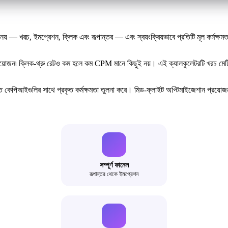
 — খরচ, ইমপ্রেশন, ক্লিক এবং রূপান্তর — এবং স্বয়ংক্রিয়ভাবে প্রতিটি মূল কর্মক্ষমতা 
জন৷ ক্লিক-থ্রু রেটও কম হলে কম CPM মানে কিছুই নয়। এই ক্যালকুলেটরটি খরচ মেট্রিক্স, এ
িত কেপিআইগুলির সাথে প্রকৃত কর্মক্ষমতা তুলনা করে। মিড-ফ্লাইট অপ্টিমাইজেশান প্রয়োজন কি
সম্পূর্ণ ফানেল
রূপান্তর থেকে ইমপ্রেশন