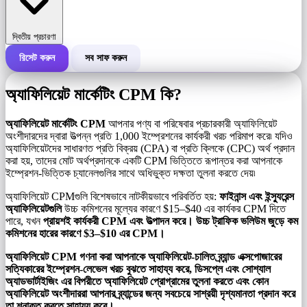
দ্বিতীয় প্রচারণা
রিসেট করুন
সব সাফ করুন
একটি প্রচারণার মোট খরচ
অ্যাফিলিয়েট মার্কেটিং CPM কি?
প্রতি 1,000 ইম্প্রেশনের খরচ (CPM)
i
অ্যাফিলিয়েট মার্কেটিং CPM
আপনার পণ্য বা পরিষেবার প্রচারকারী অ্যাফিলিয়েট
অংশীদারদের দ্বারা উত্পন্ন প্রতি 1,000 ইম্প্রেশনের কার্যকরী খরচ পরিমাপ করে৷ যদিও
অ্যাফিলিয়েটদের সাধারণত প্রতি বিক্রয় (CPA) বা প্রতি ক্লিকে (CPC) অর্থ প্রদান
ইম্প্রেশনের সংখ্যা
করা হয়, তাদের মোট অর্থপ্রদানকে একটি CPM ভিত্তিতে রূপান্তর করা আপনাকে
ইম্প্রেশন-ভিত্তিক চ্যানেলগুলির সাথে অধিভুক্ত দক্ষতা তুলনা করতে দেয়৷
অ্যাফিলিয়েট CPMগুলি বিশেষভাবে নাটকীয়ভাবে পরিবর্তিত হয়:
ফাইনান্স এবং ইন্স্যুরেন্স
অ্যাফিলিয়েটগুলি
উচ্চ কমিশনের মূল্যের কারণে $15–$40 এর কার্যকর CPM দিতে
পারে, যখন
প্রায়শই কার্যকরী CPM এবং উত্পাদন করে। উচ্চ ট্রাফিক ভলিউম জুড়ে কম
কমিশনের হারের কারণে $3–$10 এর CPM।
অ্যাফিলিয়েট CPM গণনা করা আপনাকে অ্যাফিলিয়েট-চালিত ব্র্যান্ড এক্সপোজারের
সত্যিকারের ইম্প্রেশন-লেভেল খরচ বুঝতে সাহায্য করে, ডিসপ্লে এবং সোশ্যাল
অ্যাডভার্টাইজিং এর বিপরীতে অ্যাফিলিয়েট প্রোগ্রামের তুলনা করতে এবং কোন
অ্যাফিলিয়েট অংশীদাররা আপনার ব্র্যান্ডের জন্য সবচেয়ে সাশ্রয়ী দৃশ্যমানতা প্রদান করে
তা শনাক্ত করতে সাহায্য করে।