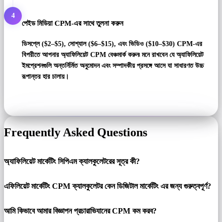
4
পেইড মিডিয়া CPM-এর সাথে তুলনা করুন
ডিসপ্লে ($2–$5), সোশ্যাল ($6–$15), এবং ভিডিও ($10–$30) CPM-এর
বিপরীতে আপনার অ্যাফিলিয়েট CPM বেঞ্চমার্ক করুন৷ মনে রাখবেন যে অ্যাফিলিয়েট
ইমপ্রেশনগুলি অন্তর্নির্মিত অনুমোদন এবং সম্পাদকীয় প্রসঙ্গে আসে যা সাধারণত উচ্চ
রূপান্তর হার চালায়।
Frequently Asked Questions
অ্যাফিলিয়েট মার্কেটিং সিপিএম ক্যালকুলেটরের সূত্র কী?
এফিলিয়েট মার্কেটিং CPM ক্যালকুলেটর কেন ডিজিটাল মার্কেটিং এর জন্য গুরুত্বপূর্ণ?
আমি কিভাবে আমার বিজ্ঞাপন প্রচারাভিযানের CPM কম করব?