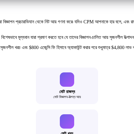
ণ করা বিজ্ঞাপন প্রচারাভিযান থেকে নিট আয় গণনা করে৷ যদিও CPM আপনাকে হার বলে, এবং
 বিশেষভাবে মূল্যবান যারা প্রমাণ করতে হবে যে তাদের বিজ্ঞাপন-চালিত আয় সৃজনশীল উত্পাদন
সৃজনশীল খরচ এবং $800 এজেন্সি ফি হিসাবে অ্যাকাউন্ট করার পরে শুধুমাত্র $4,800 লাভ
মোট রাজস্ব
মোট বিজ্ঞাপন-উত্পন্ন আয়
মোট খরচ