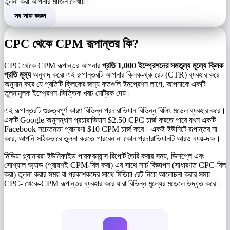
তুলনা করা আপনার মার্জিন দেখায়।
সব সাফ করুন
CPC থেকে CPM রূপান্তর কি?
CPC থেকে CPM রূপান্তর আপনার
প্রতি 1,000 ইম্প্রেশনের সমতুল্য মূল্যে ক্লিক
প্রতি মূল্য
অনুবাদ করে৷ এই রূপান্তরটি আপনার ক্লিক-থ্রু রেট (CTR) ব্যবহার করে
অনুমান করে যে প্রতিটি ক্লিকের জন্য কতগুলি ইমপ্রেশন লাগে, আপনাকে একটি
তুলনামূলক ইম্প্রেশন-ভিত্তিক খরচ মেট্রিক দেয়।
এই রূপান্তরটি গুরুত্বপূর্ণ কারণ বিভিন্ন প্রচারাভিযান বিভিন্ন বিলিং মডেল ব্যবহার করে।
একটি Google অনুসন্ধান প্রচারাভিযান $2.50 CPC চার্জ করতে পারে যখন একটি
Facebook সচেতনতা প্রচারণা $10 CPM চার্জ করে। একই ইউনিটে রূপান্তর না
করে, আপনি সঠিকভাবে তুলনা করতে পারবেন না কোন প্রচারাভিযানটি আরও ব্যয়-দক্ষ।
মিডিয়া প্ল্যানাররা ইউনিফাইড পারফরম্যান্স রিপোর্ট তৈরি করার সময়, ডিসপ্লে এবং
সোশ্যাল অ্যাড (প্রায়শই CPM-বিল করা) এর সাথে সার্চ বিজ্ঞাপন (সাধারণত CPC-বিল
করা) তুলনা করার সময় বা প্রকাশকদের সাথে মিডিয়া রেট নিয়ে আলোচনা করার সময়
CPC- থেকে-CPM রূপান্তর ব্যবহার করে যারা বিভিন্ন মূল্যের মডেলে উদ্ধৃত করে।