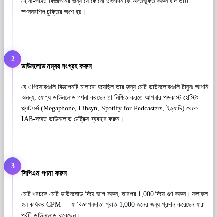
হোস্ট-পঠিত বিজ্ঞাপনের জন্য যে কোনো উৎপাদন ফি অন্তর্ভুক্ত করুন যদি তারা
স্পনসরশিপ চুক্তির অংশ হয়।
2
ডাউনলোড নম্বর সংগ্রহ করুন
যে এপিসোডগুলি বিজ্ঞাপনটি চালানো হয়েছিল তার জন্য মোট ডাউনলোডগুলি টানুন৷ আপনি
অনন্য, যোগ্য ডাউনলোড গণনা করছেন তা নিশ্চিত করতে আপনার পডকাস্ট হোস্টিং
প্ল্যাটফর্ম (Megaphone, Libsyn, Spotify for Podcasters, ইত্যাদি) থেকে
IAB-সম্মত ডাউনলোড মেট্রিক্স ব্যবহার করুন।
3
সিপিএম গণনা করুন
মোট খরচকে মোট ডাউনলোড দিয়ে ভাগ করুন, তারপর 1,000 দিয়ে গুণ করুন। ফলাফল
হল কার্যকর CPM — যা বিজ্ঞাপনদাতা প্রতি 1,000 জনের জন্য প্রদান করেছেন যারা
পর্বটি ডাউনলোড করেছেন।