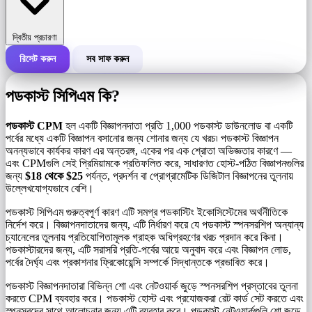
দ্বিতীয় প্রচারণা
রিসেট করুন
সব সাফ করুন
একটি প্রচারণার মোট খরচ
পডকাস্ট সিপিএম কি?
প্রতি 1,000 ইম্প্রেশনের খরচ (CPM)
i
পডকাস্ট CPM
হল একটি বিজ্ঞাপনদাতা প্রতি 1,000 পডকাস্ট ডাউনলোড বা একটি
পর্বের মধ্যে একটি বিজ্ঞাপন বসানোর জন্য শোনার জন্য যে খরচ৷ পডকাস্ট বিজ্ঞাপন
অনন্যভাবে কার্যকর কারণ এর অন্তরঙ্গ, একের পর এক শ্রোতা অভিজ্ঞতার কারণে —
ইম্প্রেশনের সংখ্যা
এবং CPMগুলি সেই প্রিমিয়ামকে প্রতিফলিত করে, সাধারণত হোস্ট-পঠিত বিজ্ঞাপনগুলির
জন্য
$18 থেকে $25
পর্যন্ত, প্রদর্শন বা প্রোগ্রামেটিক ডিজিটাল বিজ্ঞাপনের তুলনায়
উল্লেখযোগ্যভাবে বেশি।
পডকাস্ট সিপিএম গুরুত্বপূর্ণ কারণ এটি সমগ্র পডকাস্টিং ইকোসিস্টেমের অর্থনীতিকে
নির্দেশ করে। বিজ্ঞাপনদাতাদের জন্য, এটি নির্ধারণ করে যে পডকাস্ট স্পনসরশিপ অন্যান্য
চ্যানেলের তুলনায় প্রতিযোগিতামূলক গ্রাহক অধিগ্রহণের খরচ প্রদান করে কিনা।
পডকাস্টারদের জন্য, এটি সরাসরি প্রতি-পর্বের আয়ে অনুবাদ করে এবং বিজ্ঞাপন লোড,
পর্বের দৈর্ঘ্য এবং প্রকাশনার ফ্রিকোয়েন্সি সম্পর্কে সিদ্ধান্তকে প্রভাবিত করে।
পডকাস্ট বিজ্ঞাপনদাতারা বিভিন্ন শো এবং নেটওয়ার্ক জুড়ে স্পনসরশিপ প্রস্তাবের তুলনা
করতে CPM ব্যবহার করে। পডকাস্ট হোস্ট এবং প্রযোজকরা রেট কার্ড সেট করতে এবং
স্পনসরদের সাথে আলোচনার জন্য এটি ব্যবহার করে। পডকাস্ট নেটওয়ার্কগুলি শো জুড়ে