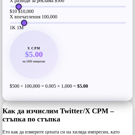
X разходи за реклама
$500
$10
$10,000
X впечатления
100,000
1K
1M
X CPM
$5.00
на 1000 импресии
$500 ÷ 100,000 = 0.005 × 1,000 =
$5.00
Как да изчислим Twitter/X CPM –
стъпка по стъпка
Ето как да измерите цената си на хиляда импресии, като