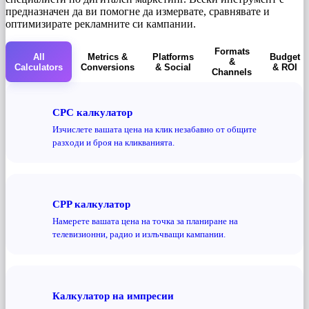
предназначен да ви помогне да измервате, сравнявате и
оптимизирате рекламните си кампании.
Formats
All
Metrics &
Platforms
Budget
&
Calculators
Conversions
& Social
& ROI
Channels
CPC калкулатор
Изчислете вашата цена на клик незабавно от общите
разходи и броя на кликванията.
CPP калкулатор
Намерете вашата цена на точка за планиране на
телевизионни, радио и излъчващи кампании.
Калкулатор на импресии