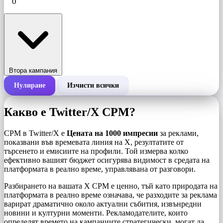
Втора кампания
Нулиране
Изчисти всички
Обща цена на кампания
Какво е Twitter/X CPM?
Цена на 1000 импресии (CPM)
i
CPM в Twitter/X е
Цената на 1000 импресии
за реклами,
показвани във времевата линия на X, резултатите от
търсенето и емисиите на профили. Той измерва колко
Брой импресии
ефективно вашият бюджет осигурява видимост в средата на
платформата в реално време, управлявана от разговори.
Разбирането на вашата X CPM е ценно, тъй като природата на
платформата в реално време означава, че разходите за реклама
варират драматично около актуални събития, извънредни
новини и културни моменти. Рекламодателите, които
определят времето на кампаниите стратегически, могат да