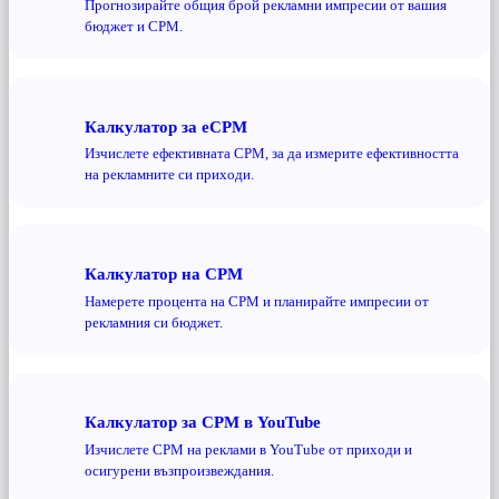
Прогнозирайте общия брой рекламни импресии от вашия
бюджет и CPM.
Калкулатор за eCPM
Изчислете ефективната CPM, за да измерите ефективността
на рекламните си приходи.
Калкулатор на CPM
Намерете процента на CPM и планирайте импресии от
рекламния си бюджет.
Калкулатор за CPM в YouTube
Изчислете CPM на реклами в YouTube от приходи и
осигурени възпроизвеждания.