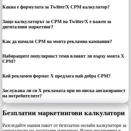
Каква е формулата за Twitter/X CPM калкулатор?
Защо калкулаторът за CPM на Twitter/X е важен за
дигиталния маркетинг?
Как да намаля CPM на моята рекламна кампания?
Набиращите популярност теми влияят ли върху моята X
CPM?
Кой рекламен формат X предлага най-добра CPM?
Заслужава ли си X рекламата при по-ниска ангажираност
на потребителите?
Безплатни маркетингови калкулатори
Разгледайте нашия пакет от безплатни онлайн калкулатори за
специалисти по дигитален маркетинг. Всеки инструмент е