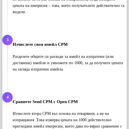
цената на импресия – това, което получателите действително са
видели.
3
Изчислете своя имейл CPM
Разделете общите си разходи за имейл на изпратени (или
доставени) имейли и умножете по 1000, за да получите цената
на хиляда изпратени имейла.
4
Сравнете Send CPM с Open CPM
Изчислете втора CPM въз основа на отваряния, а не на
изпращания. Това измерва цената на 1000 действително
прегледани имейл импресии, което дава по-вярно сравнение с