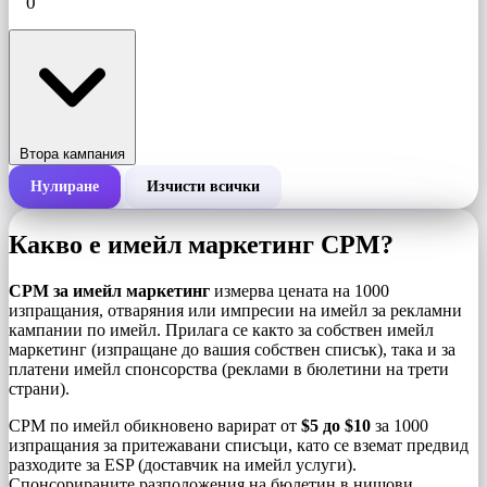
Втора кампания
Нулиране
Изчисти всички
Обща цена на кампания
Какво е имейл маркетинг CPM?
Цена на 1000 импресии (CPM)
i
CPM за имейл маркетинг
измерва цената на 1000
изпращания, отваряния или импресии на имейл за рекламни
кампании по имейл. Прилага се както за собствен имейл
Брой импресии
маркетинг (изпращане до вашия собствен списък), така и за
платени имейл спонсорства (реклами в бюлетини на трети
страни).
CPM по имейл обикновено варират от
$5 до $10
за 1000
изпращания за притежавани списъци, като се вземат предвид
разходите за ESP (доставчик на имейл услуги).
Спонсорираните разположения на бюлетин в нишови