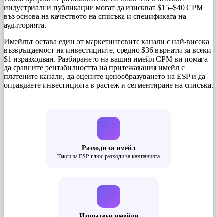
индустриални публикации могат да изискват $15–$40 CPM
въз основа на качеството на списъка и спецификата на
аудиторията.
Имейлът остава един от маркетинговите канали с най-висока
възвръщаемост на инвестициите, средно $36 върнати за всеки
$1 изразходван. Разбирането на вашия имейл CPM ви помага
да сравните рентабилността на притежавания имейл с
платените канали, да оцените ценообразуването на ESP и да
оправдаете инвестицията в растеж и сегментиране на списъка.
Разходи за имейл
Такси за ESP плюс разходи за кампанията
Изпратени имейли