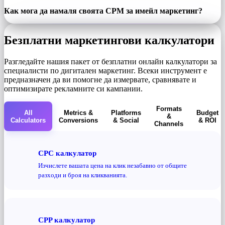
Как мога да намаля своята CPM за имейл маркетинг?
Безплатни маркетингови калкулатори
Разгледайте нашия пакет от безплатни онлайн калкулатори за
специалисти по дигитален маркетинг. Всеки инструмент е
предназначен да ви помогне да измервате, сравнявате и
оптимизирате рекламните си кампании.
Formats
All
Metrics &
Platforms
Budget
&
Calculators
Conversions
& Social
& ROI
Channels
CPC калкулатор
Изчислете вашата цена на клик незабавно от общите
разходи и броя на кликванията.
CPP калкулатор