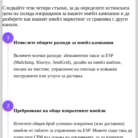
Следвайте тези четири стъпки, за да определите истинската
цена на хиляда изпращания за вашите имейл кампании и да
разберете как вашият имейл маркетинг се сравнява с други
канали.
1
Изчислете общите разходи за имейл кампания
Включете всички разходи: абонаментни такси за ESP
(Mailchimp, Klaviyo, SendGrid), дизайн на имейл шаблон,
писане на текстове, управление на списъци и всякакви
инструменти или услуги за доставка.
2
Преброяване на общо изпратените имейли
Изтеглете общия брой успешно изпратени (или доставени)
имейли от таблото за управление на ESP. Можете също така да
изчислите CPM въз основа на отварянията, за да измерите