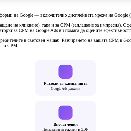
тформи на Google — включително дисплейната мрежа на Google (
лащане на кликване), така и за CPM (заплащане за импресия). О
аторът за CPM на Google Ads ви помага да оцените ефективностт
ребителите в световен мащаб. Разбирането на вашата CPM в Goog
PC и CPM.
Разходи за кампанията
Google Ads разходи
Впечатления
Показвания на реклами в GDN