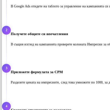
В Google Ads отидете на таблото за управление на кампанията си 
2
Получете общите си впечатления
В същия изглед на кампанията проверете колоната Импресии за 
3
Приложете формулата за CPM
Разделете цената на импресиите, след това умножете по 1000, за 
4
Сравнете стратегиите за наддаване