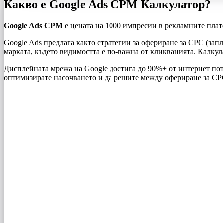
Какво е Google Ads CPM Калкулатор?
Google Ads CPM
е цената на 1000 импресии в рекламните пла
Google Ads предлага както стратегии за офериране за CPC (зап
марката, където видимостта е по-важна от кликванията. Калкул
Дисплейната мрежа на Google достига до 90%+ от интернет пот
оптимизирате насочването и да решите между офериране за C