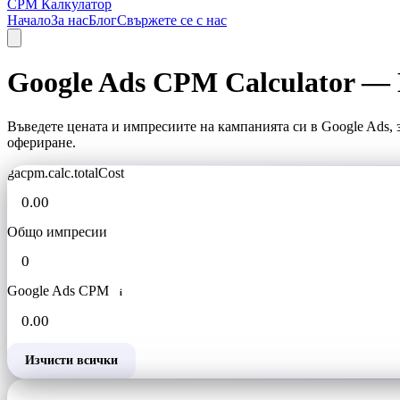
CPM Калкулатор
Начало
За нас
Блог
Свържете се с нас
Google Ads CPM Calculator —
Въведете цената и импресиите на кампанията си в Google Ads,
офериране.
gacpm.calc.totalCost
Общо импресии
Google Ads CPM
i
Изчисти всички