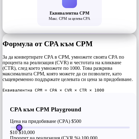
Еквивалентна CPM
Макс. CPM за целева CPA
Формула от CPA към CPM
За да конвертирате CPA в CPM, умножете своята CPA по
процента на реализация (CVR) и честотата на кликване
(CTR), след което умножете по 1000. Това разкрива
максималната CPM, която можете да си позволите, като
същевременно поддържате целевата си цена за придобиване.
Еквивалентна CPM = CPA × CVR × CTR × 1000
CPA към CPM Playground
Цена на придобиване (CPA)
$500
$10
$10,000
Процент на реализация (CVR %)
100,000