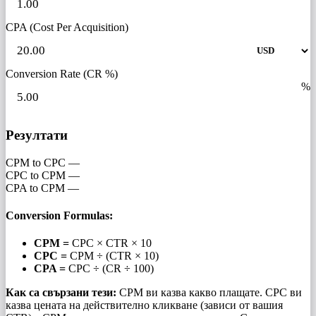
CPA (Cost Per Acquisition)
Conversion Rate (CR %)
%
Резултати
CPM to CPC
—
CPC to CPM
—
CPA to CPM
—
Conversion Formulas:
CPM =
CPC × CTR × 10
CPC =
CPM ÷ (CTR × 10)
CPA =
CPC ÷ (CR ÷ 100)
Как са свързани тези:
CPM ви казва какво плащате. CPC ви
казва цената на действително кликване (зависи от вашия