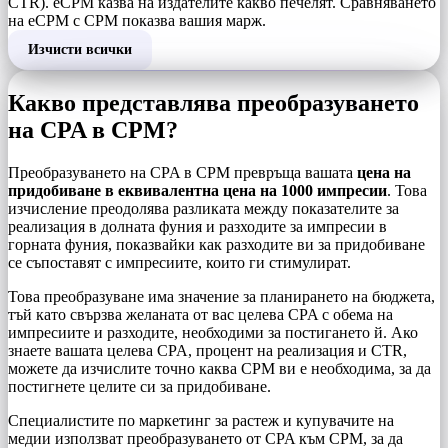
CTR). eCPM казва на издателите какво печелят. Сравняването
на eCPM с CPM показва вашия марж.
Изчисти всички
Какво представлява преобразуването
на CPA в CPM?
Преобразуването на CPA в CPM превръща вашата
цена на
придобиване в еквивалентна цена на 1000 импресии
. Това
изчисление преодолява разликата между показателите за
реализация в долната фуния и разходите за импресии в
горната фуния, показвайки как разходите ви за придобиване
се съпоставят с импресиите, които ги стимулират.
Това преобразуване има значение за планирането на бюджета,
тъй като свързва желаната от вас целева CPA с обема на
импресиите и разходите, необходими за постигането й. Ако
знаете вашата целева CPA, процент на реализация и CTR,
можете да изчислите точно каква CPM ви е необходима, за да
постигнете целите си за придобиване.
Специалистите по маркетинг за растеж и купувачите на
медии използват преобразуването от CPA към CPM, за да