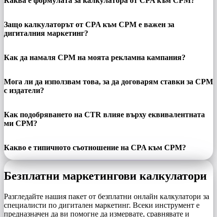
Каква е формулата за калкулатора от CPA към CPM?
Защо калкулаторът от CPA към CPM е важен за
дигиталния маркетинг?
Как да намаля CPM на моята рекламна кампания?
Мога ли да използвам това, за да договарям ставки за CPM
с издатели?
Как подобряването на CTR влияе върху еквивалентната
ми CPM?
Какво е типичното съотношение на CPA към CPM?
Безплатни маркетингови калкулатори
Разгледайте нашия пакет от безплатни онлайн калкулатори за
специалисти по дигитален маркетинг. Всеки инструмент е
предназначен да ви помогне да измервате, сравнявате и