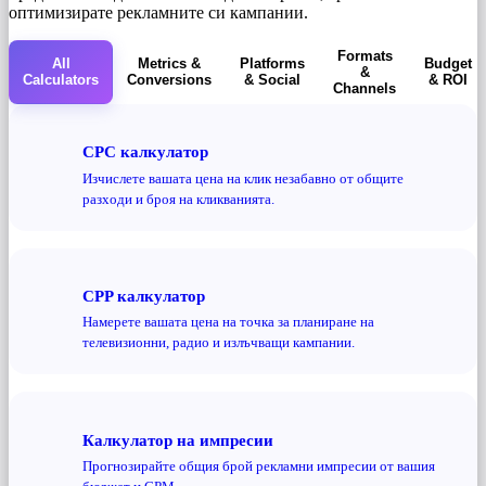
оптимизирате рекламните си кампании.
Formats
All
Metrics &
Platforms
Budget
&
Calculators
Conversions
& Social
& ROI
Channels
CPC калкулатор
Изчислете вашата цена на клик незабавно от общите
разходи и броя на кликванията.
CPP калкулатор
Намерете вашата цена на точка за планиране на
телевизионни, радио и излъчващи кампании.
Калкулатор на импресии
Прогнозирайте общия брой рекламни импресии от вашия