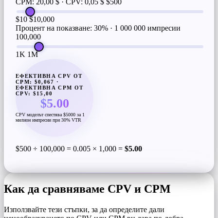
CPM: 20,00 $ · CPV: 0,05 $
$500
$10
$10,000
Процент на показване: 30% · 1 000 000 импресии
100,000
1K
1M
ЕФЕКТИВНА CPV ОТ
CPM: $0,067 ·
ЕФЕКТИВНА CPM ОТ
CPV: $15,00
$5.00
CPV моделът спестява $5000 за 1
милион импресии при 30% VTR
$500 ÷ 100,000 = 0.005 × 1,000 =
$5.00
Как да сравняваме CPV и CPM
Използвайте тези стъпки, за да определите дали