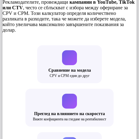
Рекламодателите, провеждащи
кампании в YouTube, TikTok
или CTV
, често се сблъскват с избора между офериране за
CPV и CPM. Този калкулатор определя количествено
разликата в разходите, така че можете да изберете модела,
който увеличава максимално завършените показвания за
долар.
Сравнение на модела
CPV и CPM един до друг
Преглед на влиянието на скоростта
Вижте коефициента на гледане на рентабилност