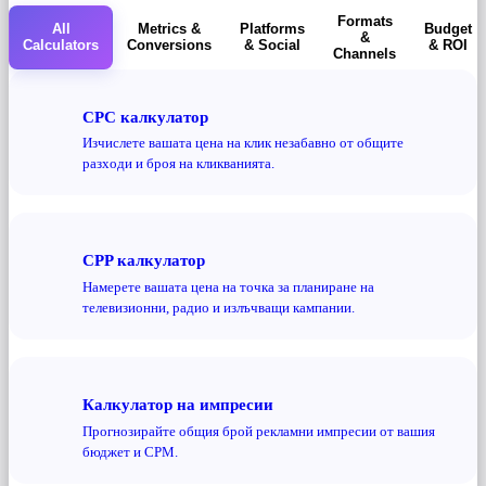
Formats
All
Metrics &
Platforms
Budget
&
Calculators
Conversions
& Social
& ROI
Channels
CPC калкулатор
Изчислете вашата цена на клик незабавно от общите
разходи и броя на кликванията.
CPP калкулатор
Намерете вашата цена на точка за планиране на
телевизионни, радио и излъчващи кампании.
Калкулатор на импресии
Прогнозирайте общия брой рекламни импресии от вашия
бюджет и CPM.