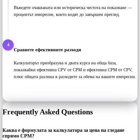
Въведете очакваната или историческа честота на показване —
процентът импресии, които водят до завършен преглед.
4
Сравнете ефективните разходи
Калкулаторът преобразува и двата курса на обща база,
показвайки ефективна CPV от CPM и ефективна CPM от CPV,
плюс общата разлика в разходите за обема на вашите импресии.
Frequently Asked Questions
Каква е формулата за калкулатора за цена на гледане
спрямо CPM?