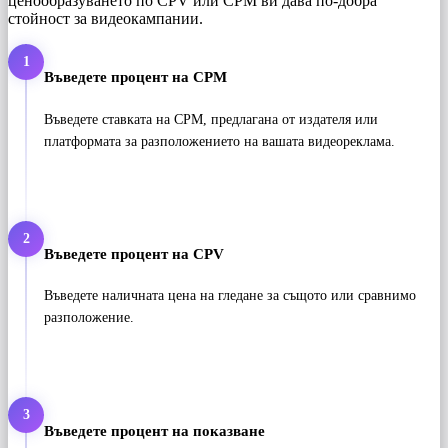
ценообразуването по CPV или CPM ви дава по-добра
стойност за видеокампании.
1
Въведете процент на CPM
Въведете ставката на CPM, предлагана от издателя или
платформата за разположението на вашата видеореклама.
2
Въведете процент на CPV
Въведете наличната цена на гледане за същото или сравнимо
разположение.
3
Въведете процент на показване