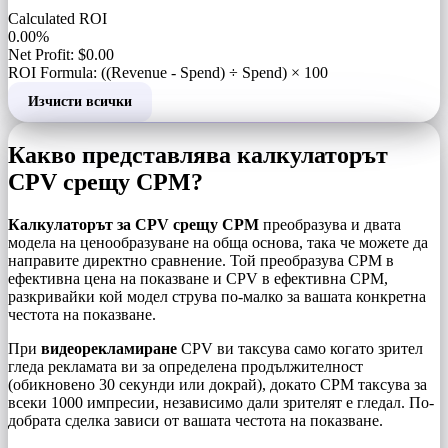
Calculated ROI
0.00%
Net Profit: $0.00
ROI Formula: ((Revenue - Spend) ÷ Spend) × 100
Изчисти всички
Какво представлява калкулаторът
CPV срещу CPM?
Калкулаторът за CPV срещу CPM
преобразува и двата
модела на ценообразуване на обща основа, така че можете да
направите директно сравнение. Той преобразува CPM в
ефективна цена на показване и CPV в ефективна CPM,
разкривайки кой модел струва по-малко за вашата конкретна
честота на показване.
При
видеорекламиране
CPV ви таксува само когато зрител
гледа рекламата ви за определена продължителност
(обикновено 30 секунди или докрай), докато CPM таксува за
всеки 1000 импресии, независимо дали зрителят е гледал. По-
добрата сделка зависи от вашата честота на показване.