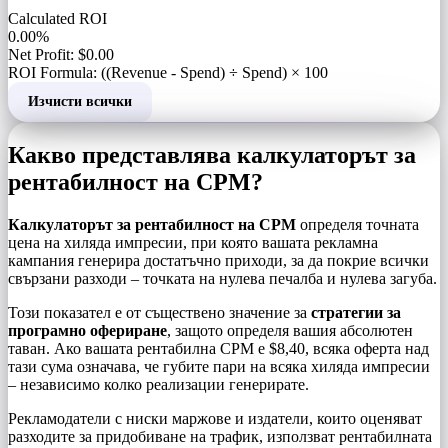
Calculated ROI
0.00%
Net Profit: $0.00
ROI Formula: ((Revenue - Spend) ÷ Spend) × 100
Изчисти всички
Какво представлява калкулаторът за
рентабилност на CPM?
Калкулаторът за рентабилност на CPM
определя точната
цена на хиляда импресии, при която вашата рекламна
кампания генерира достатъчно приходи, за да покрие всички
свързани разходи – точката на нулева печалба и нулева загуба.
Този показател е от съществено значение за
стратегии за
програмно офериране
, защото определя вашия абсолютен
таван. Ако вашата рентабилна CPM е $8,40, всяка оферта над
тази сума означава, че губите пари на всяка хиляда импресии
– независимо колко реализации генерирате.
Рекламодатели с ниски маржове и издатели, които оценяват
разходите за придобиване на трафик, използват рентабилната