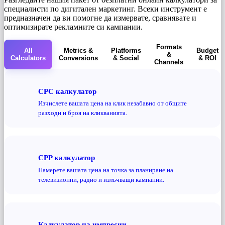
специалисти по дигитален маркетинг. Всеки инструмент е
предназначен да ви помогне да измервате, сравнявате и
оптимизирате рекламните си кампании.
Formats
All
Metrics &
Platforms
Budget
&
Calculators
Conversions
& Social
& ROI
Channels
CPC калкулатор
Изчислете вашата цена на клик незабавно от общите
разходи и броя на кликванията.
CPP калкулатор
Намерете вашата цена на точка за планиране на
телевизионни, радио и излъчващи кампании.
Калкулатор на импресии