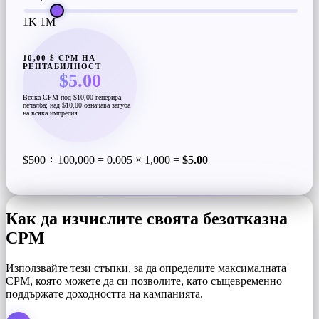
1K
1M
10,00 $ CPM НА
РЕНТАБИЛНОСТ
$5.00
Всяка CPM под $10,00 генерира
печалба; над $10,00 означава загуба
на всяка импресия
$500 ÷ 100,000 = 0.005 × 1,000 =
$5.00
Как да изчислите своята безотказна
CPM
Използвайте тези стъпки, за да определите максималната
CPM, която можете да си позволите, като същевременно
поддържате доходността на кампанията.