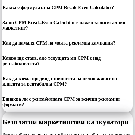
Каква е формулата за CPM Break-Even Calculator?
Защо CPM Break-Even Calculator е важен за дигиталния
маркетинг?
Как да намаля CPM на моята рекламна кампания?
Какво ще стане, ако текущата ми CPM е над
рентабилността?
Как да взема предвид стойността на целия живот на
клиента за рентабилна CPM?
Еднаква ли е рентабилната CPM за всички рекламни
формати?
Безплатни маркетингови калкулатори
Разгледайте нашия пакет от безплатни онлайн калкулатори за