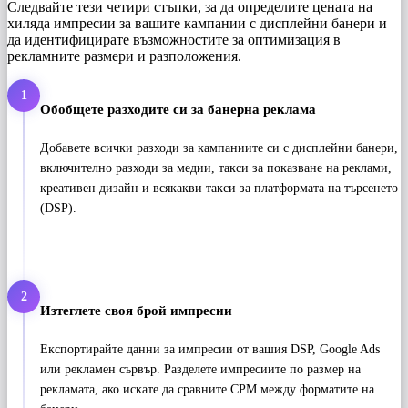
Следвайте тези четири стъпки, за да определите цената на
хиляда импресии за вашите кампании с дисплейни банери и
да идентифицирате възможностите за оптимизация в
рекламните размери и разположения.
1
Обобщете разходите си за банерна реклама
Добавете всички разходи за кампаниите си с дисплейни банери,
включително разходи за медии, такси за показване на реклами,
креативен дизайн и всякакви такси за платформата на търсенето
(DSP).
2
Изтеглете своя брой импресии
Експортирайте данни за импресии от вашия DSP, Google Ads
или рекламен сървър. Разделете импресиите по размер на
рекламата, ако искате да сравните CPM между форматите на