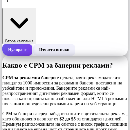
Втора кампания
Нулиране
Изчисти всички
Обща цена на кампания
Какво е CPM за банерни реклами?
Цена на 1000 импресии (CPM)
i
CPM за рекламни банери
е цената, която рекламодателите
плащат за 1000 импресии за рекламни банери, поставени на
уебсайтове и приложения. Банерните реклами са най-
Брой импресии
разпространеният дигитален рекламен формат, който се
показва като правоъгълно изображение или HTML5 рекламни
послания в определени рекламни карета на уеб страници.
CPM за банери са сред най-достъпните в дигиталната реклама,
като обикновено варират от
$2 до $5
за стандартен дисплей.
Премиум разположенията на сайтове с висок трафик, позиции
на видимата на екрана част от страницата или програмно