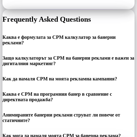
Frequently Asked Questions
Каква е формулата за CPM калкулатор за банерни
реклами?
Защо калкулаторът за CPM на банерни реклами е важен за
дигиталния маркетинг?
Как да намаля CPM на моята рекламна кампания?
Каква е CPM на програмния банер в сравнение с
директната продажба?
Анимираните банерни реклами струват ли повече от
статичните?
Как мога да намаля моята CPM за банерна реклама?