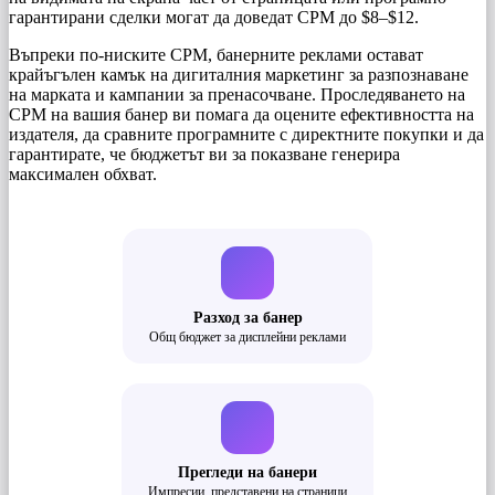
гарантирани сделки могат да доведат CPM до $8–$12.
Въпреки по-ниските CPM, банерните реклами остават
крайъгълен камък на дигиталния маркетинг за разпознаване
на марката и кампании за пренасочване. Проследяването на
CPM на вашия банер ви помага да оцените ефективността на
издателя, да сравните програмните с директните покупки и да
гарантирате, че бюджетът ви за показване генерира
максимален обхват.
Разход за банер
Общ бюджет за дисплейни реклами
Прегледи на банери
Импресии, представени на страници