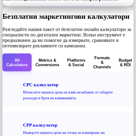
Безплатни маркетингови калкулатори
Разгледайте нашия пакет от безплатни онлайн калкулатори за
специалисти по дигитален маркетинг. Всеки инструмент е
предназначен да ви помогне да измервате, сравнявате и
оптимизирате рекламните си кампании.
Formats
All
Metrics &
Platforms
Budget
&
Calculators
Conversions
& Social
& ROI
Channels
CPC калкулатор
Изчислете вашата цена на клик незабавно от общите
разходи и броя на кликванията.
CPP калкулатор
Намерете вашата цена на точка за планиране на