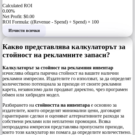
Calculated ROI
0.00%
Net Profit: $0.00
ROI Formula: ((Revenue - Spend) ÷ Spend) × 100
Изчисти всички
Какво представлява калкулаторът за
стойност на рекламните запаси?
Калкулаторът за стойност на рекламния инвентар
изчислява общата парична стойност на вашите налични
рекламни импресии. Издателите го използват, за да определят
количествено потенциала за приходи от своите рекламни
карета, независимо дали продават директно, чрез програмен
обмен или хибриден модел.
Разбирането на
стойността на инвентара
е основно за
издателите, които определят минимални цени, договарят
гарантирани сделки и оценяват алтернативните разходи за
собствени реклами или неплатени промоции. Всяка
непродадена импресия представлява пропуснати приходи,
които този калкулатор ви помага да определите количествено.