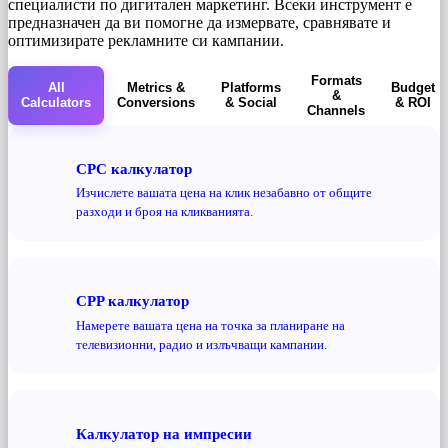
специалисти по дигитален маркетинг. Всеки инструмент е
предназначен да ви помогне да измервате, сравнявате и
оптимизирате рекламните си кампании.
Formats
All
Metrics &
Platforms
Budget
&
Calculators
Conversions
& Social
& ROI
Channels
CPC калкулатор
Изчислете вашата цена на клик незабавно от общите
разходи и броя на кликванията.
CPP калкулатор
Намерете вашата цена на точка за планиране на
телевизионни, радио и излъчващи кампании.
Калкулатор на импресии