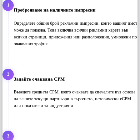
1
Преброяване на наличните импресии
Определете общия брой рекламни импресии, които вашият имот
може да показва. Това включва всички рекламни карета във
всички страници, приложения или разположения, умножени по
очаквания трафик.
2
Задайте очаквана CPM
Въведете средната CPM, която очаквате да спечелите въз основа
на вашите текущи партньори в търсенето, исторически eCPM
или показатели за индустрията.
3