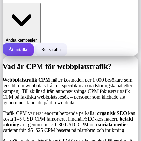
Andra kampanjen
Återställa
Rensa alla
Total kostnad för en kampanj
Vad är CPM för webbplatstrafik?
Kostnad per 1 000 visningar (CPM)
i
Webbplatstrafik CPM
mäter kostnaden per 1 000 besökare som
leds till din webbplats från en specifik marknadsföringskanal eller
kampanj. Till skillnad från annonsvisnings-CPM fokuserar trafik-
Antal visningar
CPM på faktiska webbplatsbesök – personer som klickade sig
igenom och landade på din webbplats.
Trafik-CPM varierar enormt beroende på källa:
organisk SEO
kan
kosta 1–5 USD CPM (amorterat innehåll/SEO-kostnader),
betald
sökning
är i genomsnitt 20–80 USD, CPM och
sociala medier
varierar från $5–$25 CPM baserat på plattform och inriktning.
Att mäta webbplatstrafikens CPM över alla kanaler hjälper dig att