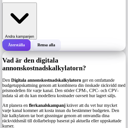
Andra kampanjen
Återställa
Rensa alla
Total kostnad för en kampanj
Vad är den digitala
Kostnad per 1 000 visningar (CPM)
annonskostnadskalkylatorn?
i
Den
Digitala annonskostnadskalkylatorn
ger en omfattande
Antal visningar
budgetuppskattning genom att kombinera din önskade räckvidd med
prismodellen för varje kanal. Den stöder CPM-, CPC- och CPV-
indata så att du kan modellera kostnader oavsett hur lagret säljs.
Att planera en
flerkanalskampanj
kräver att du vet hur mycket
varje kanal kommer att kosta innan du bestämmer budgeten. Den
här kalkylatorn tar bort gissningar genom att omvandla dina
räckviddsmål till dollarbelopp baserat på aktuella eller uppskattade
kurser.