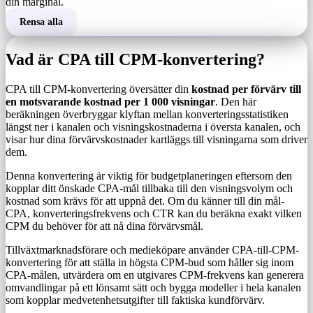
din marginal.
Rensa alla
Vad är CPA till CPM-konvertering?
CPA till CPM-konvertering översätter din
kostnad per förvärv till
en motsvarande kostnad per 1 000 visningar
. Den här
beräkningen överbryggar klyftan mellan konverteringsstatistiken
längst ner i kanalen och visningskostnaderna i översta kanalen, och
visar hur dina förvärvskostnader kartläggs till visningarna som driver
dem.
Denna konvertering är viktig för budgetplaneringen eftersom den
kopplar ditt önskade CPA-mål tillbaka till den visningsvolym och
kostnad som krävs för att uppnå det. Om du känner till din mål-
CPA, konverteringsfrekvens och CTR kan du beräkna exakt vilken
CPM du behöver för att nå dina förvärvsmål.
Tillväxtmarknadsförare och medieköpare använder CPA-till-CPM-
konvertering för att ställa in högsta CPM-bud som håller sig inom
CPA-målen, utvärdera om en utgivares CPM-frekvens kan generera
omvandlingar på ett lönsamt sätt och bygga modeller i hela kanalen
som kopplar medvetenhetsutgifter till faktiska kundförvärv.