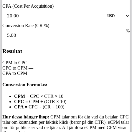
CPA (Cost Per Acquisition)
Conversion Rate (CR %)
%
Resultat
CPM to CPC
—
CPC to CPM
—
CPA to CPM
—
Conversion Formulas:
CPM =
CPC × CTR × 10
CPC =
CPM ÷ (CTR × 10)
CPA =
CPC ÷ (CR ÷ 100)
Hur dessa hänger ihop:
CPM talar om för dig vad du betalar. CPC
talar om kostnaden per faktisk klick (beror på din CTR). eCPM talar
om för publicister vad de tjänar. Att jämföra eCPM med CPM visar