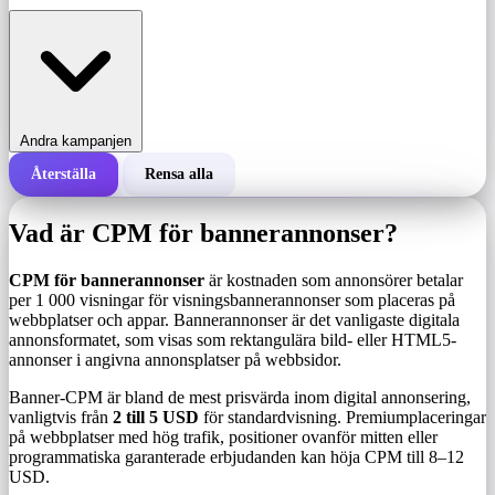
Andra kampanjen
Återställa
Rensa alla
Total kostnad för en kampanj
Vad är CPM för bannerannonser?
Kostnad per 1 000 visningar (CPM)
i
CPM för bannerannonser
är kostnaden som annonsörer betalar
per 1 000 visningar för visningsbannerannonser som placeras på
webbplatser och appar. Bannerannonser är det vanligaste digitala
Antal visningar
annonsformatet, som visas som rektangulära bild- eller HTML5-
annonser i angivna annonsplatser på webbsidor.
Banner-CPM är bland de mest prisvärda inom digital annonsering,
vanligtvis från
2 till 5 USD
för standardvisning. Premiumplaceringar
på webbplatser med hög trafik, positioner ovanför mitten eller
programmatiska garanterade erbjudanden kan höja CPM till 8–12
USD.