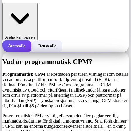
Andra kampanjen
Återställa
Rensa alla
Total kostnad för en kampanj
Vad är programmatisk CPM?
Kostnad per 1 000 visningar (CPM)
i
Programmatisk CPM
är kostnaden per tusen visningar som betalas
via automatiska plattformar för budgivning i realtid (RTB). Till
skillnad från direktsåld CPM bestäms programmatisk CPM
Antal visningar
dynamiskt av utbud och efterfrågan i millisekunder långa auktioner
som drivs av plattformar på efterfrågan (DSP) och plattformar på
utbudssidan (SSP). Typiska programmatiska visnings-CPM sträcker
sig från
$1 till $5
på den öppna börsen.
Programmatisk CPM är viktig eftersom den återspeglar verklig
marknadsprissättning för digitalt annonsutrymme. Små förändringar
i CPM kan ha enorma budgetkonsekvenser i stor skala – en ökning