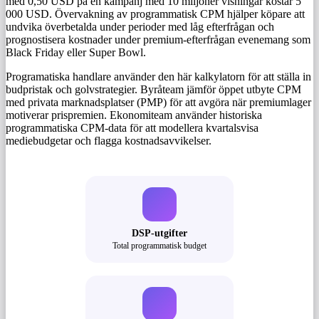
med 0,50 USD på en kampanj med 10 miljoner visningar kostar 5
000 USD. Övervakning av programmatisk CPM hjälper köpare att
undvika överbetalda under perioder med låg efterfrågan och
prognostisera kostnader under premium-efterfrågan evenemang som
Black Friday eller Super Bowl.
Programatiska handlare använder den här kalkylatorn för att ställa in
budpristak och golvstrategier. Byråteam jämför öppet utbyte CPM
med privata marknadsplatser (PMP) för att avgöra när premiumlager
motiverar prispremien. Ekonomiteam använder historiska
programmatiska CPM-data för att modellera kvartalsvisa
mediebudgetar och flagga kostnadsavvikelser.
DSP-utgifter
Total programmatisk budget