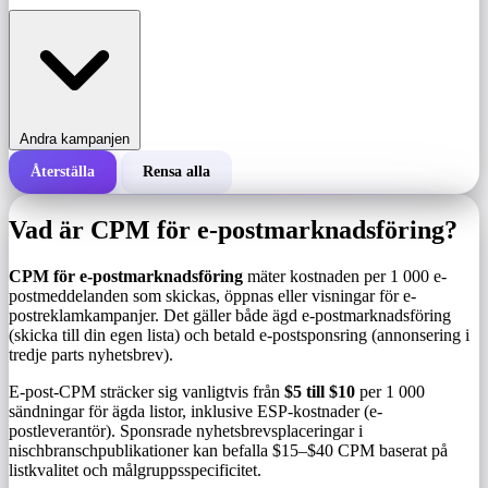
Andra kampanjen
Återställa
Rensa alla
Total kostnad för en kampanj
Vad är CPM för e-postmarknadsföring?
Kostnad per 1 000 visningar (CPM)
i
CPM för e-postmarknadsföring
mäter kostnaden per 1 000 e-
postmeddelanden som skickas, öppnas eller visningar för e-
postreklamkampanjer. Det gäller både ägd e-postmarknadsföring
Antal visningar
(skicka till din egen lista) och betald e-postsponsring (annonsering i
tredje parts nyhetsbrev).
E-post-CPM sträcker sig vanligtvis från
$5 till $10
per 1 000
sändningar för ägda listor, inklusive ESP-kostnader (e-
postleverantör). Sponsrade nyhetsbrevsplaceringar i
nischbranschpublikationer kan befalla $15–$40 CPM baserat på
listkvalitet och målgruppsspecificitet.