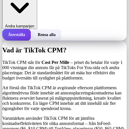
Andra kampanjen
Återställa
Rensa alla
Total kostnad för en kampanj
Vad är TikTok CPM?
Kostnad per 1 000 visningar (CPM)
i
TikTok CPM står för
Cost Per Mille
– priset du betalar för varje 1
000 visningar din annons får på TikToks For You-sida och andra
placeringar. Det är standardmåttet för att mäta hur effektivt din
Antal visningar
budget översätts till synlighet på plattformen.
Att förstå din TikTok CPM är avgörande eftersom plattformens
algoritmdrivna flöde innebär att annonsplaceringskostnaderna kan
fluktuera avsevärt baserat på målgruppsinriktning, kreativ kvalitet
och konkurrens. En lägre CPM innebär att ditt innehåll når fler
ögonglober för varje spenderad krona.
Varumärken använder TikTok CPM för att jämföra
kostnadseffektiviteten för olika annonsformat – från InFeed-
annonser ($6–$10 CPM) till TopView-placeringar ($50–$65 CPM)