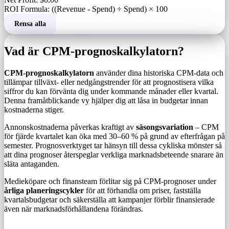
ROI Formula: ((Revenue - Spend) ÷ Spend) × 100
Rensa alla
Vad är CPM-prognoskalkylatorn?
CPM-prognoskalkylatorn
använder dina historiska CPM-data och
tillämpar tillväxt- eller nedgångstrender för att prognostisera vilka
siffror du kan förvänta dig under kommande månader eller kvartal.
Denna framåtblickande vy hjälper dig att låsa in budgetar innan
kostnaderna stiger.
Annonskostnaderna påverkas kraftigt av
säsongsvariation
– CPM
för fjärde kvartalet kan öka med 30–60 % på grund av efterfrågan på
semester. Prognosverktyget tar hänsyn till dessa cykliska mönster så
att dina prognoser återspeglar verkliga marknadsbeteende snarare än
släta antaganden.
Medieköpare och finansteam förlitar sig på CPM-prognoser under
årliga planeringscykler
för att förhandla om priser, fastställa
kvartalsbudgetar och säkerställa att kampanjer förblir finansierade
även när marknadsförhållandena förändras.