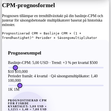
CPM-prognosformel
Prognosen tillämpar en trendtillväxttakt på din baslinje-CPM och
justerar för säsongsbetonade multiplikatorer baserat på historiska
mönster.
Prognostiserad CPM = Baslinje CPM × (1 +
Trendhastighet)^ Perioder × Säsongsmultiplikator
Prognosexempel
Baslinje-CPM: 5,00 USD · Trend: +3 % per kvartal
$500
$10
$10,000
Perioder framåt: 4 kvartal · Q4 säsongsmultiplikator: 1,40
100,000
1K
1M
PROGNOSTISERAD CPM
FÖR FJÄRDE
KVARTALET: 5,00 USD ×
1,1255 × 1,40 = 7,88 USD